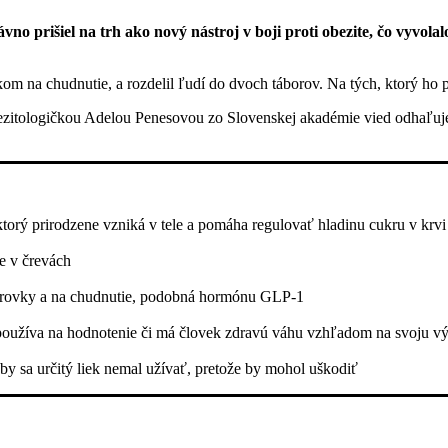
no prišiel na trh ako nový nástroj v boji proti obezite, čo vyvola
 na chudnutie, a rozdelil ľudí do dvoch táborov. Na tých, ktorý ho p
bezitologičkou Adelou Penesovou zo Slovenskej akadémie vied odhaľujem
orý prirodzene vzniká v tele a pomáha regulovať hladinu cukru v krvi 
e v črevách
cukrovky a na chudnutie, podobná hormónu GLP-1
a používa na hodnotenie či má človek zdravú váhu vzhľadom na svoju v
 by sa určitý liek nemal užívať, pretože by mohol uškodiť