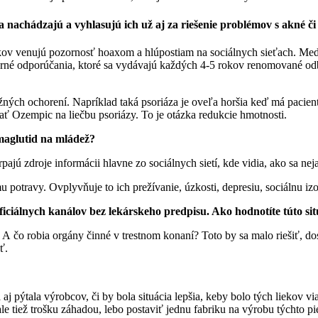
a nachádzajú a vyhlasujú ich už aj za riešenie problémov s akné č
kov venujú pozornosť hoaxom a hlúpostiam na sociálnych sieťach. Medi
rné odporúčania, ktoré sa vydávajú každých 4-5 rokov renomované o
ných ochorení. Napríklad taká psoriáza je oveľa horšia keď má pacient eš
ívať Ozempic na liečbu psoriázy. To je otázka redukcie hmotnosti.
maglutid na mládež?
ajú zdroje informácii hlavne zo sociálnych sietí, kde vidia, ako sa nej
mu potravy. Ovplyvňuje to ich prežívanie, úzkosti, depresiu, sociálnu i
iciálnych kanálov bez lekárskeho predpisu. Ako hodnotíte túto si
 A čo robia orgány činné v trestnom konaní? Toto by sa malo riešiť, dos
ť.
j pýtala výrobcov, či by bola situácia lepšia, keby bolo tých liekov vi
le tiež trošku záhadou, lebo postaviť jednu fabriku na výrobu týchto 