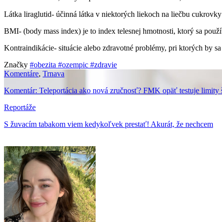
Látka liraglutid- účinná látka v niektorých liekoch na liečbu cukro
BMI- (body mass index) je to index telesnej hmotnosti, ktorý sa po
Kontraindikácie- situácie alebo zdravotné problémy, pri ktorých by sa
Značky
#obezita
#ozempic
#zdravie
Komentáre
,
Trnava
Komentár: Teleportácia ako nová zručnosť? FMK opäť testuje limity 
Reportáže
S žuvacím tabakom viem kedykoľvek prestať! Akurát, že nechcem