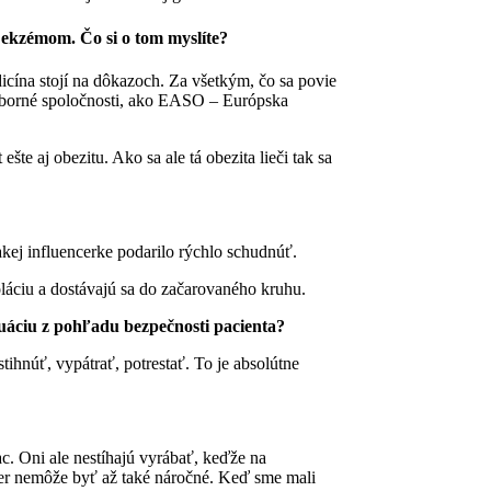
i ekzémom. Čo si o tom myslíte?
cína stojí na dôkazoch. Za všetkým, čo sa povie
dborné spoločnosti, ako EASO – Európska
te aj obezitu. Ako sa ale tá obezita lieči tak sa
akej influencerke podarilo rýchlo schudnúť.
zoláciu a dostávajú sa do začarovaného kruhu.
tuáciu z pohľadu bezpečnosti pacienta?
tihnúť, vypátrať, potrestať. To je absolútne
ac. Oni ale nestíhajú vyrábať, keďže na
pier nemôže byť až také náročné. Keď sme mali