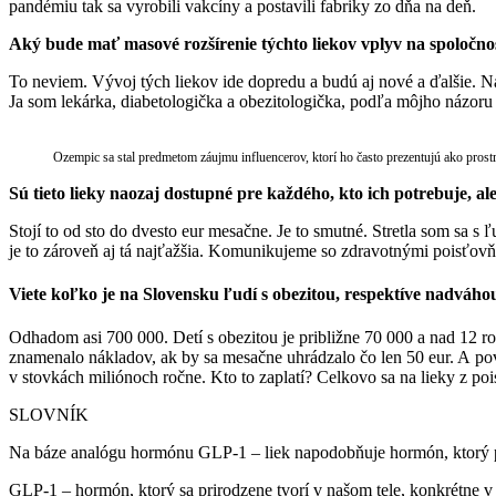
pandémiu tak sa vyrobili vakcíny a postavili fabriky zo dňa na deň.
Aký bude mať masové rozšírenie týchto liekov vplyv na spoločnos
To neviem. Vývoj tých liekov ide dopredu a budú aj nové a ďalšie. Na d
Ja som lekárka, diabetologička a obezitologička, podľa môjho názoru 
Ozempic sa stal predmetom záujmu influencerov, ktorí ho často prezentujú ako prostr
Sú tieto lieky naozaj dostupné pre každého, kto ich potrebuje, ale
Stojí to od sto do dvesto eur mesačne. Je to smutné. Stretla som sa s 
je to zároveň aj tá najťažšia. Komunikujeme so zdravotnými poisťovň
Viete koľko je na Slovensku ľudí s obezitou, respektíve nadváho
Odhadom asi 700 000. Detí s obezitou je približne 70 000 a nad 12 rok
znamenalo nákladov, ak by sa mesačne uhrádzalo čo len 50 eur. A pov
v stovkách miliónoch ročne. Kto to zaplatí? Celkovo sa na lieky z po
SLOVNÍK
Na báze analógu hormónu GLP-1 – liek napodobňuje hormón, ktorý pri
GLP-1 – hormón, ktorý sa prirodzene tvorí v našom tele, konkrétne v