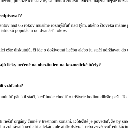
á liečbu, pretože ich stav by sa mohol zhoršiť. Medzi najznámejšie nežia
predpisovať?
acientov nad 65 rokov musíme rozmýšľať nad tým, akého človeka máme 
ediatrickú populáciu od dvanásť rokov.
níci ešte diskutujú, či ide o doživotnú liečbu alebo ju stačí udržiavať 
ú lieky určené na obezitu len na kozmetické účely?
ôli vzhľadu?
núť päť kíl stačí, keď bude chodiť o trištvrte hodinu dlhšie peši. To ni
i riešiť orgány činné v trestnom konaní. Dôležité je povedať, že by sm
u zohrávajú pediatri a lekári, ale aj školstvo. Treba zvyšovať edukáciu