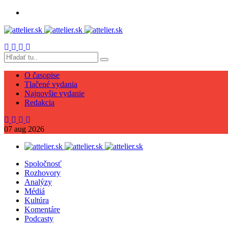
O časopise
Tlačené vydania
Najnovšie vydanie
Redakcia
07
aug
2026
Spoločnosť
Rozhovory
Analýzy
Médiá
Kultúra
Komentáre
Podcasty