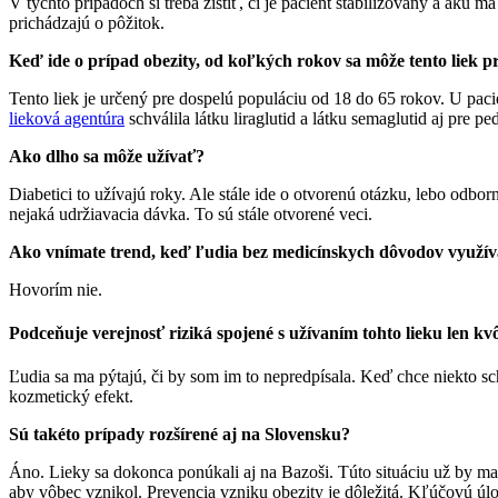
V týchto prípadoch si treba zistiť, či je pacient stabilizovaný a akú m
prichádzajú o pôžitok.
Keď ide o prípad obezity, od koľkých rokov sa môže tento liek 
Tento liek je určený pre dospelú populáciu od 18 do 65 rokov. U p
lieková agentúra
schválila látku liraglutid a látku semaglutid aj pre p
Ako dlho sa môže užívať?
Diabetici to užívajú roky. Ale stále ide o otvorenú otázku, lebo odbor
nejaká udržiavacia dávka. To sú stále otvorené veci.
Ako vnímate trend, keď ľudia bez medicínskych dôvodov využívaj
Hovorím nie.
Podceňuje verejnosť riziká spojené s užívaním tohto lieku len kv
Ľudia sa ma pýtajú, či by som im to nepredpísala. Keď chce niekto schud
kozmetický efekt.
Sú takéto prípady rozšírené aj na Slovensku?
Áno. Lieky sa dokonca ponúkali aj na Bazoši. Túto situáciu už by mal
aby vôbec vznikol. Prevencia vzniku obezity je dôležitá. Kľúčovú úloh