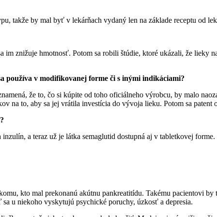
pu, takže by mal byť v lekárňach vydaný len na základe receptu od lek
e sa im znižuje hmotnosť. Potom sa robili štúdie, ktoré ukázali, že liek
 sa používa v modifikovanej forme či s inými indikáciami?
To znamená, že to, čo si kúpite od toho oficiálneho výrobcu, by malo 
na to, aby sa jej vrátila investícia do vývoja lieku. Potom sa patent od
k?
nzulín, a teraz už je látka semaglutid dostupná aj v tabletkovej forme.
ekomu, kto mal prekonanú akútnu pankreatitídu. Takému pacientovi by ti
 sa u niekoho vyskytujú psychické poruchy, úzkosť a depresia.