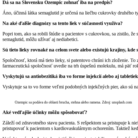
Dá sa na Slovensku Ozempic zohnať iba na predpis?
Áno, účinná látka semaglutid je určená na liečbu cukrovky druhého ty
Na aké ďalšie diagnózy sa tento liek v súčasnosti využíva?
Popri tom, ako sa robili štúdie u pacientov s cukrovkou, sa zistilo, ž
semaglutid, môžu užívať aj nediabetici.
Sú tieto lieky rovnaké na celom svete alebo existujú krajiny, kde
Spoločnosť, ktorá má tieto lieky, si patentovo chráni ich zloženie. 
farmaceutická spoločnosť uvedie na trh úspešnú molekulu, má päť rokov 
Vyskytujú sa antiobezitiká iba vo forme injekcií alebo aj tabletie
Vyskytuje sa to vo forme veľmi podobných injekčných pier, ako sú na i
Ozempic sa podáva do oblasti brucha, stehna alebo ramena. Zdroj: unsplash.com
Aké vedľajšie účinky môžu spôsobovať?
Záleží od zdravotného stavu pacienta. S rešpektom sa pristupuje k ni
pristupovať k pacientom s kardiovaskulárnym ochorením. Taktiež keď