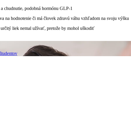
vky a chudnutie, podobná hormónu GLP-1
užíva na hodnotenie či má človek zdravú váhu vzhľadom na svoju výšku
 určitý liek nemal užívať, pretože by mohol uškodiť
študentov