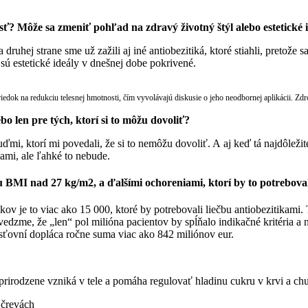
ť? Môže sa zmeniť pohľad na zdravý životný štýl alebo estetické 
ruhej strane sme už zažili aj iné antiobezitiká, ktoré stiahli, pretože 
sú estetické ideály v dnešnej dobe pokrivené.
iedok na redukciu telesnej hmotnosti, čím vyvolávajú diskusie o jeho neodbornej aplikácii. Zdr
bo len pre tých, ktorí si to môžu dovoliť?
ľuďmi, ktorí mi povedali, že si to nemôžu dovoliť. A aj keď tá najdôleži
ami, ale ľahké to nebude.
u BMI nad 27 kg/m2, a ďalšími ochoreniami, ktorí by to potrebova
ov je to viac ako 15 000, ktoré by potrebovali liečbu antiobezitikami. 
edzme, že „len“ pol milióna pacientov by spĺňalo indikačné kritéria a
isťovní dopláca ročne suma viac ako 842 miliónov eur.
rodzene vzniká v tele a pomáha regulovať hladinu cukru v krvi a chu
 črevách