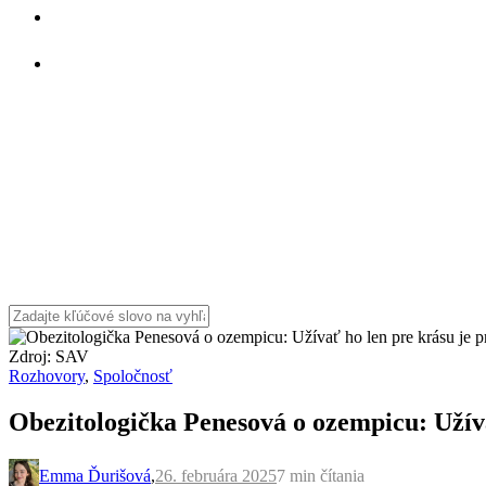
Zdroj: SAV
Rozhovory
,
Spoločnosť
Obezitologička Penesová o ozempicu: Užívať
Emma Ďurišová
,
26. februára 2025
7 min
čítania