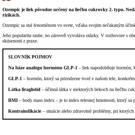
Ozempic je liek pôvodne určený na liečbu cukrovky 2. typu. Nedáv
rizikách.
Ozempic sa stal fenoménom vo svete, vďaka svojim nečakaným účinkom
Jeho popularita rastie, no zároveň vyvoláva otázky. V rozhovore s o
skúsenosti z praxe.
SLOVNÍK POJMOV
Na báze analógu hormónu GLP-1
– liek napodobňuje hormón, kt
GLP-1
– hormón, ktorý sa prirodzene tvorí v našom tele, konkrétn
Látka liraglutid
– účinná látka v niektorých liekoch na liečbu 
BMI
– body mass index – je to index telesnej hmotnosti, ktorý s
Kontraindikácie
– situácie alebo zdravotné problémy, pri ktorých