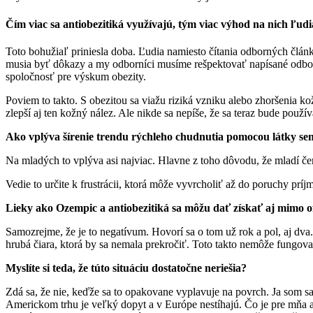
Čím viac sa antiobezitiká využívajú, tým viac výhod na nich ľudi
Toto bohužiaľ priniesla doba. Ľudia namiesto čítania odborných člán
musia byť dôkazy a my odborníci musíme rešpektovať napísané odbo
spoločnosť pre výskum obezity.
Poviem to takto. S obezitou sa viažu riziká vzniku alebo zhoršenia kož
zlepší aj ten kožný nález. Ale nikde sa nepíše, že sa teraz bude použ
Ako vplýva šírenie trendu rýchleho chudnutia pomocou látky se
Na mladých to vplýva asi najviac. Hlavne z toho dôvodu, že mladí čerp
Vedie to určite k frustrácii, ktorá môže vyvrcholiť až do poruchy príj
Lieky ako Ozempic a antiobezitiká sa môžu dať získať aj mimo of
Samozrejme, že je to negatívum. Hovorí sa o tom už rok a pol, aj dva.
hrubá čiara, ktorá by sa nemala prekročiť. Toto takto nemôže fungova
Myslíte si teda, že túto situáciu dostatočne neriešia?
Zdá sa, že nie, keďže sa to opakovane vyplavuje na povrch. Ja som sa a
Americkom trhu je veľký dopyt a v Európe nestíhajú. Čo je pre mňa a