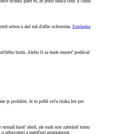
dúce účinky patrí to, že jedlo stráca chuť a ľudia
pred sebou a aké má ďalšie ochorenia.
Európska
do určitého bodu. Alebo či sa bude musieť podávať
e je problém. Je to príliš veľa rizika len pre
e nemali hasiť oheň, ale mali sme zabrániť tomu
 o zdravotnej a nutričnej gramotnosti.