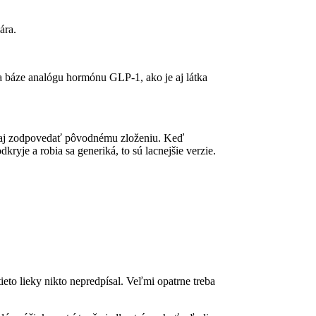
ára.
y na báze analógu hormónu GLP-1, ako je aj látka
naozaj zodpovedať pôvodnému zloženiu. Keď
kryje a robia sa generiká, to sú lacnejšie verzie.
eto lieky nikto nepredpísal. Veľmi opatrne treba