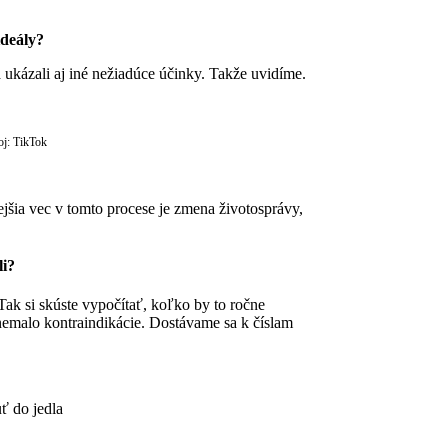
ideály?
sa ukázali aj iné nežiadúce účinky. Takže uvidíme.
oj: TikTok
tejšia vec v tomto procese je zmena životosprávy,
li?
Tak si skúste vypočítať, koľko by to ročne
 nemalo kontraindikácie. Dostávame sa k číslam
ť do jedla