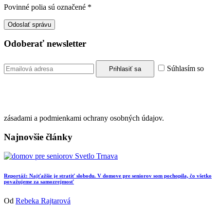
Povinné polia sú označené
*
Odoberať newsletter
Súhlasím so
zásadami a podmienkami ochrany osobných údajov.
Najnovšie články
Reportáž: Najťažšie je stratiť slobodu. V domove pre seniorov som pochopila, čo všetko
považujeme za samozrejmosť
Od
Rebeka Rajtarová