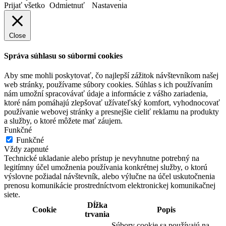
Prijať všetko
Odmietnuť
Nastavenia
Close
Správa súhlasu so súbormi cookies
Aby sme mohli poskytovať, čo najlepší zážitok návštevníkom našej
web stránky, používame súbory cookies. Súhlas s ich používaním
nám umožní spracovávať údaje a informácie z vášho zariadenia,
ktoré nám pomáhajú zlepšovať užívateľský komfort, vyhodnocovať
používanie webovej stránky a presnejšie cieliť reklamu na produkty
a služby, o ktoré môžete mať záujem.
Funkčné
Funkčné
Vždy zapnuté
Technické ukladanie alebo prístup je nevyhnutne potrebný na
legitímny účel umožnenia používania konkrétnej služby, o ktorú
výslovne požiadal návštevník, alebo výlučne na účel uskutočnenia
prenosu komunikácie prostredníctvom elektronickej komunikačnej
siete.
Dĺžka
Cookie
Popis
trvania
Súbory cookie sa používajú na