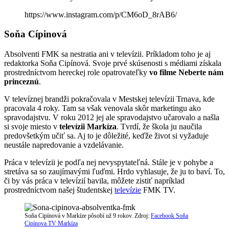
https://www.instagram.com/p/CM6oD_8rAB6/
Soňa Cípinová
Absolventi FMK sa nestratia ani v televízii. Príkladom toho je aj
redaktorka Soňa Cipínová. Svoje prvé skúsenosti s médiami získala
prostredníctvom hereckej role opatrovateľky
vo filme Neberte nám
princeznú
.
V televíznej brandži pokračovala v Mestskej televízii Trnava, kde
pracovala 4 roky. Tam sa však venovala skôr marketingu ako
spravodajstvu. V roku 2012 jej ale spravodajstvo učarovalo a našla
si svoje miesto v
televízii Markíza
. Tvrdí, že škola ju naučila
predovšetkým učiť sa. Aj to je dôležité, keďže život si vyžaduje
neustále napredovanie a vzdelávanie.
Práca v televízii je podľa nej nevyspytateľná. Stále je v pohybe a
stretáva sa so zaujímavými ľuďmi. Hrdo vyhlasuje, že ju to baví. To,
či by vás práca v televízií bavila, môžete zistiť napríklad
prostredníctvom našej študentskej
televízie
FMK TV.
Soňa Cipínová v Markíze pôsobí už 9 rokov. Zdroj:
Facebook Soňa
Cipínova TV Markíza