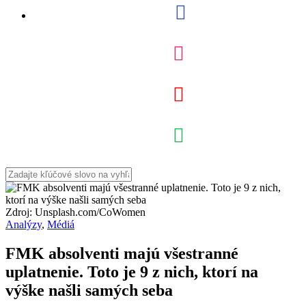
Zdroj: Unsplash.com/CoWomen
Analýzy
,
Médiá
FMK absolventi majú všestranné
uplatnenie. Toto je 9 z nich, ktorí na
výške našli samých seba