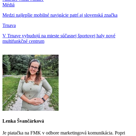
Médiá
Medzi najlepšie mobilné navigácie patrí aj slovenská značka
Trnava
V Trnave vybudujú na mieste súčasnej športovej haly nové
multifunkčné centrum
Lenka Švančárková
Je piatačka na FMK v odbore marketingová komunikácia. Popri