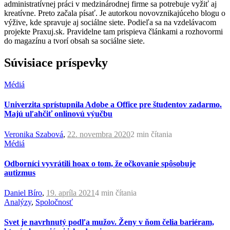
administratívnej práci v medzinárodnej firme sa potrebuje vyžiť aj
kreatívne. Preto začala písať. Je autorkou novovznikajúceho blogu o
výžive, kde spravuje aj sociálne siete. Podieľa sa na vzdelávacom
projekte Praxuj.sk. Pravidelne tam prispieva článkami a rozhovormi
do magazínu a tvorí obsah sa sociálne siete.
Súvisiace príspevky
Médiá
Univerzita sprístupnila Adobe a Office pre študentov zadarmo.
Majú uľahčiť onlinovú výučbu
Veronika Szabová
,
22. novembra 2020
2 min
čítania
Médiá
Odborníci vyvrátili hoax o tom, že očkovanie spôsobuje
autizmus
Daniel Bíro
,
19. apríla 2021
4 min
čítania
Analýzy
,
Spoločnosť
Svet je navrhnutý podľa mužov. Ženy v ňom čelia bariéram,