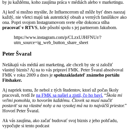
by ju každému, koho zaujíma práca v médiách alebo v marketingu.
Aj keď si možno myslíte, že Influencerom už môže byť dnes naozaj
každý, nie všetci majú tak autentický obsah a verných fanúšikov ako
ona. Popri svojom Instagramovom svete ešte dokonca stíha
pracovať v RTVS
, kde pôsobí spolu s jej partnerom Jakubom.
https://www.instagram.com/p/CLzxUJHFNUr/?
utm_source=ig_web_button_share_sheet
Peter Švaral
Nelákajú vás médiá ani marketing, ale chceli by ste si založiť
vlastný biznis? Aj na to vás pripraví FMK. Peter Švaral absolvoval
FMK v roku 2009 a dnes je
spoluzakladateľ známeho portálu
Fitshaker.
Aj napriek tomu, že nebol z tých študentov, ktorí už počas školy
pracovali, tvrdí že
na FMK sa našiel a zistil, čo ho baví.
“
Škola mi
veľmi pomohla, to hovorím každému. Človek sa musí naučiť
postaviť sa na vlastné nohy a na vysokej má na to najväčší priestor.
”
Hovorí Peter Švaral.
Ak vás zaujíma, ako začať budovať svoj biznis z jeho pohľadu,
vypočujte si tento podcast