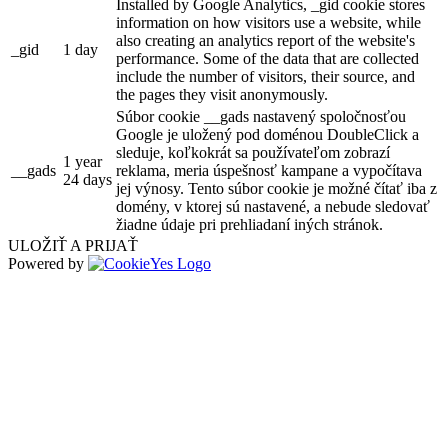
Installed by Google Analytics, _gid cookie stores
information on how visitors use a website, while
also creating an analytics report of the website's
_gid
1 day
performance. Some of the data that are collected
include the number of visitors, their source, and
the pages they visit anonymously.
Súbor cookie __gads nastavený spoločnosťou
Google je uložený pod doménou DoubleClick a
sleduje, koľkokrát sa používateľom zobrazí
1 year
__gads
reklama, meria úspešnosť kampane a vypočítava
24 days
jej výnosy. Tento súbor cookie je možné čítať iba z
domény, v ktorej sú nastavené, a nebude sledovať
žiadne údaje pri prehliadaní iných stránok.
ULOŽIŤ A PRIJAŤ
Powered by