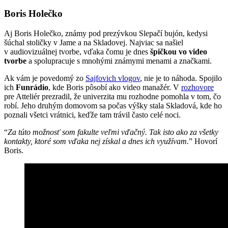
Boris Holečko
Aj Boris Holečko, známy pod prezývkou Slepačí bujón, kedysi
šúchal stoličky v Jame a na Skladovej. Najviac sa našiel
v audiovizuálnej tvorbe, vďaka čomu je dnes
špičkou vo video
tvorbe
a spolupracuje s mnohými známymi menami a značkami.
Ak vám je povedomý zo
Sajfovich vlogov
, nie je to náhoda. Spojilo
ich
Funrádio
, kde Boris pôsobí ako video manažér. V
rozhovore
pre Atteliér prezradil, že univerzita mu rozhodne pomohla v tom, čo
robí. Jeho druhým domovom sa počas výšky stala Skladová, kde ho
poznali všetci vrátnici, keďže tam trávil často celé noci.
“
Za túto možnosť som fakulte veľmi vďačný. Tak isto ako za všetky
kontakty, ktoré som vďaka nej získal a dnes ich využívam.
” Hovorí
Boris.