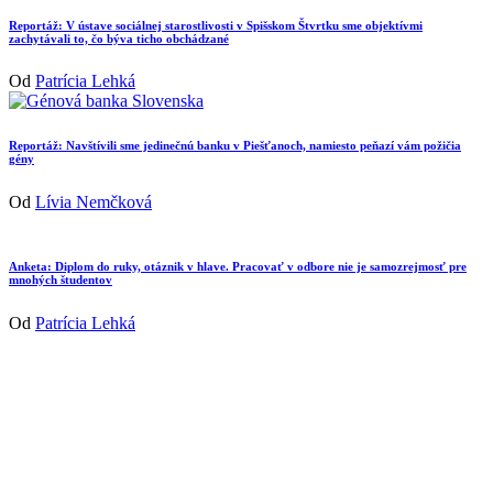
Reportáž: V ústave sociálnej starostlivosti v Spišskom Štvrtku sme objektívmi
zachytávali to, čo býva ticho obchádzané
Od
Patrícia Lehká
Reportáž: Navštívili sme jedinečnú banku v Piešťanoch, namiesto peňazí vám požičia
gény
Od
Lívia Nemčková
Anketa: Diplom do ruky, otáznik v hlave. Pracovať v odbore nie je samozrejmosť pre
mnohých študentov
Od
Patrícia Lehká