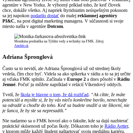
agentúre v New Yorku. Je výborný príklad toho, že keď človek
chce, dokáže všetko. Aj napriek štyridsiatim neúspešným pokusom
sa jej napokon
podarilo dostať
do malej
reklamnej agentúry
PI&C
, na post digital marketing managera. V súčasnosti si svoje
miesto našla v agentúre
Dotcom
.
Monikina prednáška na Týždni vedy a techniky na FMK. Zdroj:
Atteliér.sk
Adriana Špronglová
Často sa to nevidí, ale Adriana Špronglová už od strednej školy
vedela, čím chce byť. Videla sa ako spíkerka v rádiu a to sa jej určite
aj vďaka FMK splnilo. Začínala v
Europe 2
a dnes pôsobí v
Rádiu
Jemné
. Počuť ju môžete napríklad v relácií Víkendový oddych.
Tvrdí, že
škola je hlavne o tom, že dá rozhľad
.
“Ak cítite, že máte
potenciál a myslíte si, že by vás niečo konkrétne bavilo, nenechajte
sa odradiť a choďte do toho. Keď sa budete snažiť a ste šikovní, nie
je šanca, že by ste sa nepresadili.”
Nie nadarmo sa o FMK hovorí ako o fakulte, kde sa dajú nazbierať
praktické skúsenosti už počas školy. Dôkazom toho je
Rádio Aetter
,
v ktorom môže každý študent naštartovať svoju mediálnu kariéru.