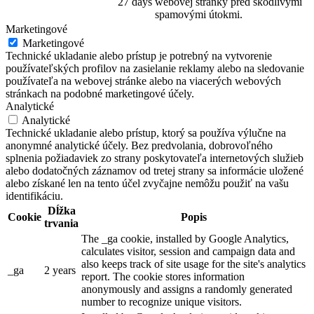
27 days
webovej stránky pred škodlivými
spamovými útokmi.
Marketingové
Marketingové
Technické ukladanie alebo prístup je potrebný na vytvorenie
používateľských profilov na zasielanie reklamy alebo na sledovanie
používateľa na webovej stránke alebo na viacerých webových
stránkach na podobné marketingové účely.
Analytické
Analytické
Technické ukladanie alebo prístup, ktorý sa používa výlučne na
anonymné analytické účely. Bez predvolania, dobrovoľného
splnenia požiadaviek zo strany poskytovateľa internetových služieb
alebo dodatočných záznamov od tretej strany sa informácie uložené
alebo získané len na tento účel zvyčajne nemôžu použiť na vašu
identifikáciu.
Dĺžka
Cookie
Popis
trvania
The _ga cookie, installed by Google Analytics,
calculates visitor, session and campaign data and
also keeps track of site usage for the site's analytics
_ga
2 years
report. The cookie stores information
anonymously and assigns a randomly generated
number to recognize unique visitors.