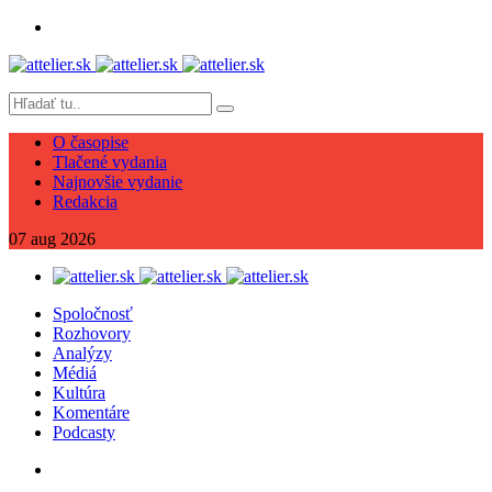
O časopise
Tlačené vydania
Najnovšie vydanie
Redakcia
07
aug
2026
Spoločnosť
Rozhovory
Analýzy
Médiá
Kultúra
Komentáre
Podcasty