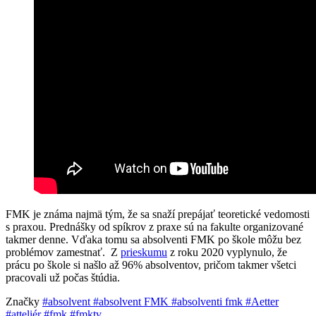
FMK je známa najmä tým, že sa snaží prepájať teoretické vedomosti
s praxou. Prednášky od spíkrov z praxe sú na fakulte organizované
takmer denne. Vďaka tomu sa absolventi FMK po škole môžu bez
problémov zamestnať. Z
prieskumu
z roku 2020 vyplynulo, že
prácu po škole si našlo až 96% absolventov, pričom takmer všetci
pracovali už počas štúdia.
Značky
#absolvent
#absolvent FMK
#absolventi fmk
#Aetter
#atteliér
#fmk
#fmktv