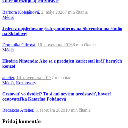
ktoré ohrozujú aj ich zdravie
Barbora Kolejáková
,
2. mája 2026
7 min
čítania
Médiá
Jeden z najsledovanejších youtuberov na Slovensku má štúdio
na Skladovej
Dominika Cifrová
,
16. novembra 2016
6 min
čítania
Médiá
História Nintenda: Ako sa z predajcu kariet stal kráľ herných
konzol
atteliér
,
16. novembra 2017
7 min
čítania
Médiá
,
Rozhovory
Cestovať vo dvojici? To si ani neviem predstaviť, hovorí
cestovateľka Katarína Foltánová
Redakcia Attelier
,
8. februára 2020
10 min
čítania
Pridaj komentár