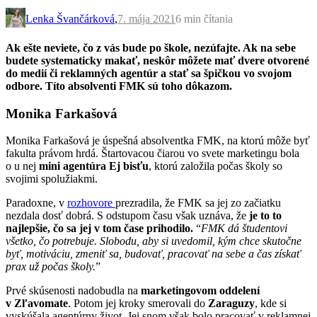
Lenka Švančárková
,
7. mája 2021
6 min
čítania
Ak ešte neviete, čo z vás bude po škole, nezúfajte. Ak na sebe
budete systematicky makať, neskôr môžete mať dvere otvorené
do medií či reklamných agentúr a stať sa špičkou vo svojom
odbore. Títo absolventi FMK sú toho dôkazom.
Monika Farkašová
Monika Farkašová je úspešná absolventka FMK, na ktorú môže byť
fakulta právom hrdá. Štartovacou čiarou vo svete marketingu bola
o u nej
mini agentúra Ej bisťu
, ktorú založila počas školy so
svojimi spolužiakmi.
Paradoxne, v
rozhovore
prezradila, že FMK sa jej zo začiatku
nezdala dosť dobrá. S odstupom času však uznáva, že
je to to
najlepšie, čo sa jej v tom čase prihodilo.
“
FMK dá študentovi
všetko, čo potrebuje. Slobodu, aby si uvedomil, kým chce skutočne
byť, motiváciu, zmeniť sa, budovať, pracovať na sebe a čas získať
prax už počas školy.
”
Prvé skúsenosti nadobudla na
marketingovom oddelení
v Zľavomate
. Potom jej kroky smerovali do
Zaraguzy
, kde si
vyskúšala agentúrny život. Jej snom však bolo pracovať v reklamnej