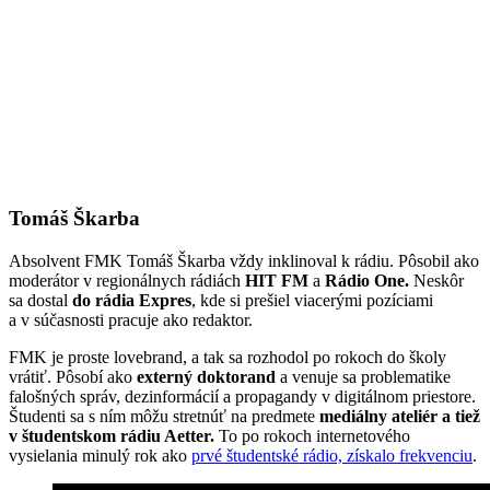
Tomáš Škarba
Absolvent FMK Tomáš Škarba vždy inklinoval k rádiu. Pôsobil ako
moderátor v regionálnych rádiách
HIT FM
a
Rádio One.
Neskôr
sa dostal
do rádia Expres
, kde si prešiel viacerými pozíciami
a v súčasnosti pracuje ako redaktor.
FMK je proste lovebrand, a tak sa rozhodol po rokoch do školy
vrátiť. Pôsobí ako
externý doktorand
a venuje sa problematike
falošných správ, dezinformácií a propagandy v digitálnom priestore.
Študenti sa s ním môžu stretnúť na predmete
mediálny ateliér a tiež
v študentskom rádiu Aetter.
To po rokoch internetového
vysielania minulý rok ako
prvé študentské rádio, získalo frekvenciu
.