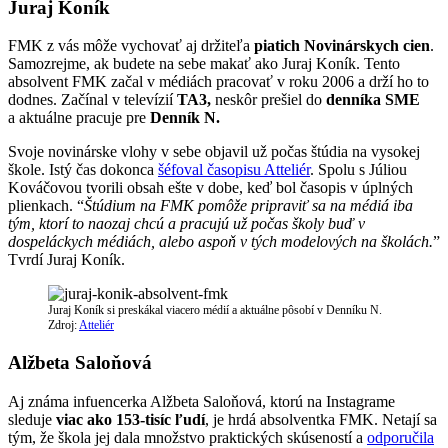
Juraj Koník
FMK z vás môže vychovať aj držiteľa
piatich Novinárskych cien
.
Samozrejme, ak budete na sebe makať ako Juraj Koník. Tento
absolvent FMK začal v médiách pracovať v roku 2006 a drží ho to
dodnes. Začínal v televízií
TA3,
neskôr prešiel do
denníka SME
a aktuálne pracuje pre
Denník N.
Svoje novinárske vlohy v sebe objavil už počas štúdia na vysokej
škole. Istý čas dokonca
šéfoval časopisu Atteliér
. Spolu s Júliou
Kováčovou tvorili obsah ešte v dobe, keď bol časopis v úplných
plienkach. “
Štúdium na FMK pomôže pripraviť sa na médiá iba
tým, ktorí to naozaj chcú a pracujú už počas školy buď v
dospeláckych médiách, alebo aspoň v tých modelových na školách.
”
Tvrdí Juraj Koník.
Juraj Koník si preskákal viacero médií a aktuálne pôsobí v Denníku N.
Zdroj:
Atteliér
Alžbeta Saloňová
Aj známa infuencerka Alžbeta Saloňová, ktorú na Instagrame
sleduje
viac ako 153-tisíc ľudí
, je hrdá absolventka FMK. Netají sa
tým, že škola jej dala množstvo praktických skúseností a
odporučila