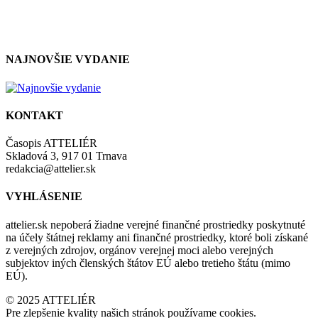
zásadami a podmienkami ochrany osobných údajov.
NAJNOVŠIE VYDANIE
KONTAKT
Časopis ATTELIÉR
Skladová 3, 917 01 Trnava
redakcia@attelier.sk
VYHLÁSENIE
attelier.sk nepoberá žiadne verejné finančné prostriedky poskytnuté
na účely štátnej reklamy ani finančné prostriedky, ktoré boli získané
z verejných zdrojov, orgánov verejnej moci alebo verejných
subjektov iných členských štátov EÚ alebo tretieho štátu (mimo
EÚ).
© 2025 ATTELIÉR
Pre zlepšenie kvality našich stránok používame cookies.