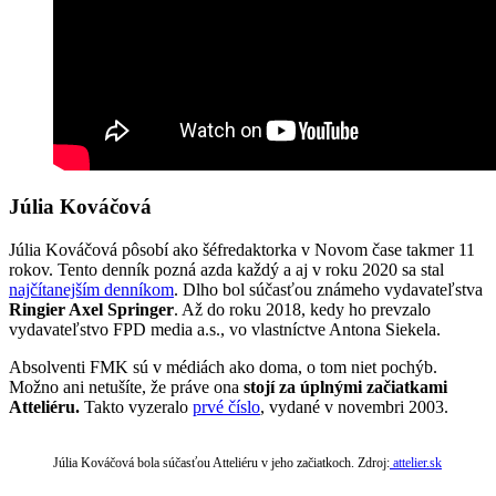
Júlia Kováčová
Júlia Kováčová pôsobí ako šéfredaktorka v Novom čase takmer 11
rokov. Tento denník pozná azda každý a aj v roku 2020 sa stal
najčítanejším denníkom
. Dlho bol súčasťou známeho vydavateľstva
Ringier Axel Springer
. Až do roku 2018, kedy ho prevzalo
vydavateľstvo FPD media a.s., vo vlastníctve Antona Siekela.
Absolventi FMK sú v médiách ako doma, o tom niet pochýb.
Možno ani netušíte, že práve ona
stojí za úplnými začiatkami
Atteliéru.
Takto vyzeralo
prvé číslo
, vydané v novembri 2003.
Júlia Kováčová bola súčasťou Atteliéru v jeho začiatkoch. Zdroj:
attelier.sk