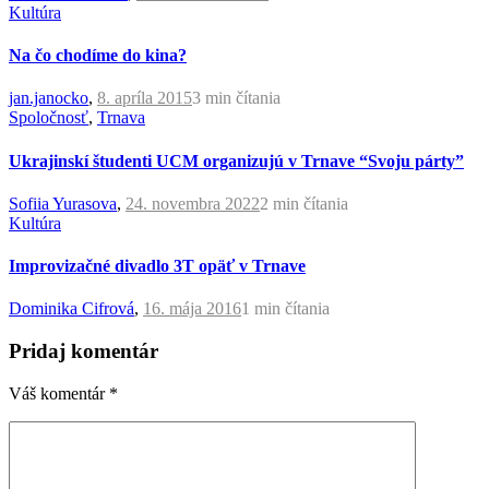
Kultúra
Na čo chodíme do kina?
jan.janocko
,
8. apríla 2015
3 min
čítania
Spoločnosť
,
Trnava
Ukrajinskí študenti UCM organizujú v Trnave “Svoju párty”
Sofiia Yurasova
,
24. novembra 2022
2 min
čítania
Kultúra
Improvizačné divadlo 3T opäť v Trnave
Dominika Cifrová
,
16. mája 2016
1 min
čítania
Pridaj komentár
Váš komentár
*