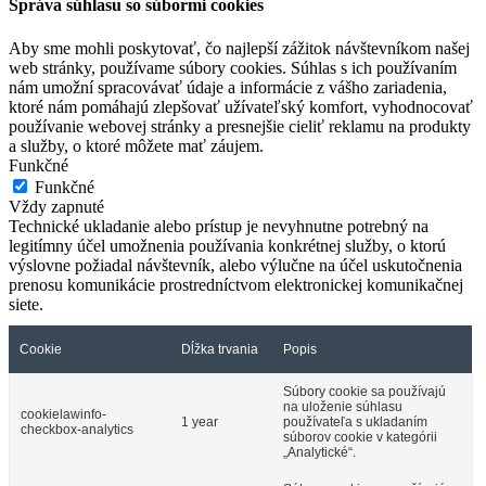
Správa súhlasu so súbormi cookies
Aby sme mohli poskytovať, čo najlepší zážitok návštevníkom našej
web stránky, používame súbory cookies. Súhlas s ich používaním
nám umožní spracovávať údaje a informácie z vášho zariadenia,
ktoré nám pomáhajú zlepšovať užívateľský komfort, vyhodnocovať
používanie webovej stránky a presnejšie cieliť reklamu na produkty
a služby, o ktoré môžete mať záujem.
Funkčné
Funkčné
Vždy zapnuté
Technické ukladanie alebo prístup je nevyhnutne potrebný na
legitímny účel umožnenia používania konkrétnej služby, o ktorú
výslovne požiadal návštevník, alebo výlučne na účel uskutočnenia
prenosu komunikácie prostredníctvom elektronickej komunikačnej
siete.
Cookie
Dĺžka trvania
Popis
Súbory cookie sa používajú
na uloženie súhlasu
cookielawinfo-
1 year
používateľa s ukladaním
checkbox-analytics
súborov cookie v kategórii
„Analytické“.