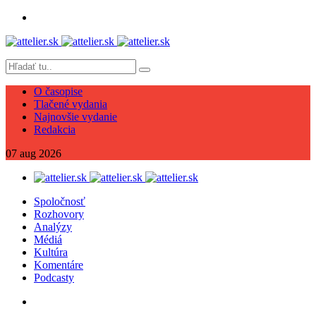
O časopise
Tlačené vydania
Najnovšie vydanie
Redakcia
07
aug
2026
Spoločnosť
Rozhovory
Analýzy
Médiá
Kultúra
Komentáre
Podcasty