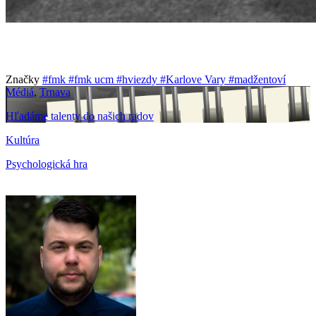
Značky
#fmk
#fmk ucm
#hviezdy
#Karlove Vary
#madžentoví
Médiá
,
Trnava
Hľadáme talenty do našich radov
Kultúra
Psychologická hra