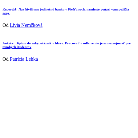
Reportáž: Navštívili sme jedinečnú banku v Piešťanoch, namiesto peňazí vám požičia
gény
Od
Lívia Nemčková
Anketa: Diplom do ruky, otáznik v hlave. Pracovať v odbore nie je samozrejmosť pre
mnohých študentov
Od
Patrícia Lehká