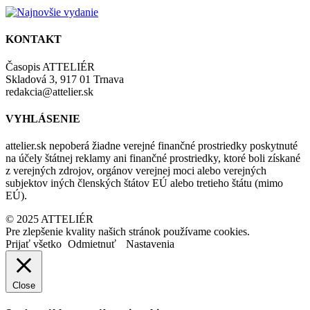
KONTAKT
Časopis ATTELIÉR
Skladová 3, 917 01 Trnava
redakcia@attelier.sk
VYHLÁSENIE
attelier.sk nepoberá žiadne verejné finančné prostriedky poskytnuté
na účely štátnej reklamy ani finančné prostriedky, ktoré boli získané
z verejných zdrojov, orgánov verejnej moci alebo verejných
subjektov iných členských štátov EÚ alebo tretieho štátu (mimo
EÚ).
© 2025 ATTELIÉR
Pre zlepšenie kvality našich stránok používame cookies.
Prijať všetko
Odmietnuť
Nastavenia
Close