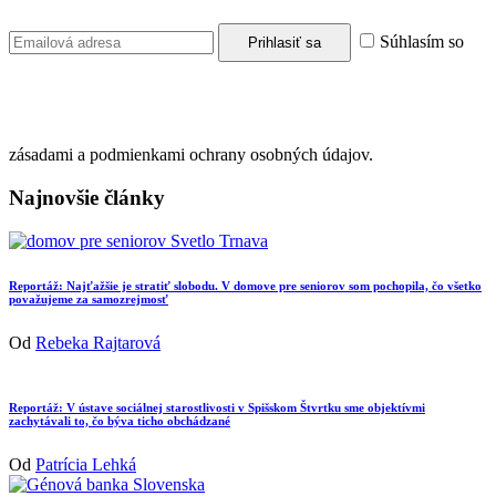
Súhlasím so
zásadami a podmienkami ochrany osobných údajov.
Najnovšie články
Reportáž: Najťažšie je stratiť slobodu. V domove pre seniorov som pochopila, čo všetko
považujeme za samozrejmosť
Od
Rebeka Rajtarová
Reportáž: V ústave sociálnej starostlivosti v Spišskom Štvrtku sme objektívmi
zachytávali to, čo býva ticho obchádzané
Od
Patrícia Lehká