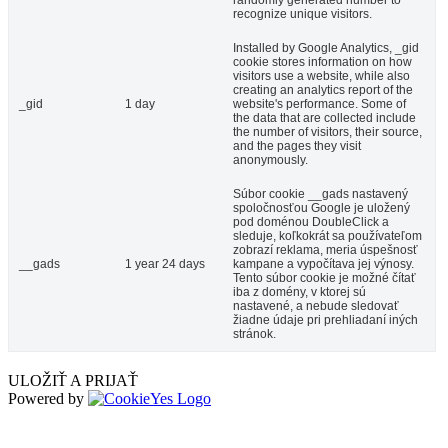
recognize unique visitors.
Installed by Google Analytics, _gid
cookie stores information on how
visitors use a website, while also
creating an analytics report of the
_gid
1 day
website's performance. Some of
the data that are collected include
the number of visitors, their source,
and the pages they visit
anonymously.
Súbor cookie __gads nastavený
spoločnosťou Google je uložený
pod doménou DoubleClick a
sleduje, koľkokrát sa používateľom
zobrazí reklama, meria úspešnosť
__gads
1 year 24 days
kampane a vypočítava jej výnosy.
Tento súbor cookie je možné čítať
iba z domény, v ktorej sú
nastavené, a nebude sledovať
žiadne údaje pri prehliadaní iných
stránok.
ULOŽIŤ A PRIJAŤ
Powered by