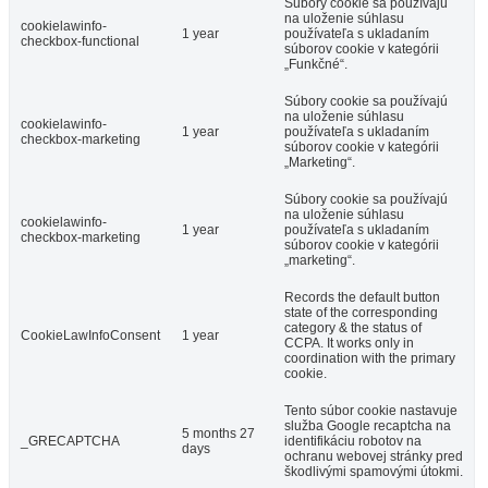
Súbory cookie sa používajú
na uloženie súhlasu
cookielawinfo-
1 year
používateľa s ukladaním
checkbox-functional
súborov cookie v kategórii
„Funkčné“.
Súbory cookie sa používajú
na uloženie súhlasu
cookielawinfo-
1 year
používateľa s ukladaním
checkbox-marketing
súborov cookie v kategórii
„Marketing“.
Súbory cookie sa používajú
na uloženie súhlasu
cookielawinfo-
1 year
používateľa s ukladaním
checkbox-marketing
súborov cookie v kategórii
„marketing“.
Records the default button
state of the corresponding
category & the status of
CookieLawInfoConsent
1 year
CCPA. It works only in
coordination with the primary
cookie.
Tento súbor cookie nastavuje
služba Google recaptcha na
5 months 27
_GRECAPTCHA
identifikáciu robotov na
days
ochranu webovej stránky pred
škodlivými spamovými útokmi.