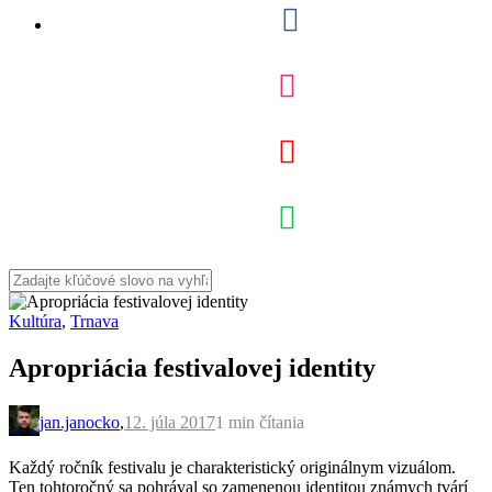
Kultúra
,
Trnava
Apropriácia festivalovej identity
jan.janocko
,
12. júla 2017
1 min
čítania
Každý ročník festivalu je charakteristický originálnym vizuálom.
Ten tohtoročný sa pohrával so zamenenou identitou známych tvárí