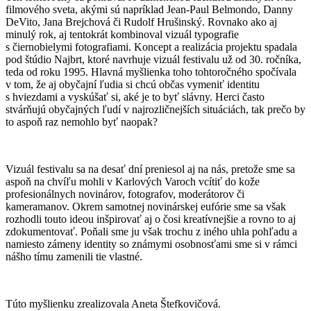
filmového sveta, akými sú napríklad Jean-Paul Belmondo, Danny
DeVito, Jana Brejchová či Rudolf Hrušinský. Rovnako ako aj
minulý rok, aj tentokrát kombinoval vizuál typografie
s čiernobielymi fotografiami. Koncept a realizácia projektu spadala
pod štúdio Najbrt, ktoré navrhuje vizuál festivalu už od 30. ročníka,
teda od roku 1995. Hlavná myšlienka toho tohtoročného spočívala
v tom, že aj obyčajní ľudia si chcú občas vymeniť identitu
s hviezdami a vyskúšať si, aké je to byť slávny. Herci často
stvárňujú obyčajných ľudí v najrozličnejších situáciách, tak prečo by
to aspoň raz nemohlo byť naopak?
Vizuál festivalu sa na desať dní preniesol aj na nás, pretože sme sa
aspoň na chvíľu mohli v Karlových Varoch vcítiť do kože
profesionálnych novinárov, fotografov, moderátorov či
kameramanov. Okrem samotnej novinárskej eufórie sme sa však
rozhodli touto ideou inšpirovať aj o čosi kreatívnejšie a rovno to aj
zdokumentovať. Poňali sme ju však trochu z iného uhla pohľadu a
namiesto zámeny identity so známymi osobnosťami sme si v rámci
nášho tímu zamenili tie vlastné.
Túto myšlienku zrealizovala Aneta Štefkovičová.