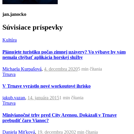
jan.janocko
Súvisiace príspevky
Kultúra
Plánujete turistiku počas zimnej uzávery? Vo výbave by vám
nemala chýbať aplikácia horskej služby
Michaela Kurpašová
,
4. decembra 2020
5 min
čítania
Trnava
V Trnave vyrástlo nové workoutové ihrisko
jakub.vazan
,
14. januára 2015
1 min
čítania
Trnava
Minivianočné trhy pred City Arenou. Dokázali v Trnave
prebudiť čaro Vianoc?
Daniela Miťková
,
19. decembra 2020
2 min
čítania