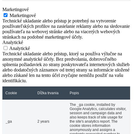
Marketingové
Marketingové
Technické ukladanie alebo prístup je potrebný na vytvorenie
používateľských profilov na zasielanie reklamy alebo na sledovanie
používateľa na webovej stránke alebo na viacerých webových
stránkach na podobné marketingové účely.
Analytické
Analytické
Technické ukladanie alebo prístup, ktorý sa používa výlučne na
anonymné analytické účely. Bez predvolania, dobrovoľného
splnenia požiadaviek zo strany poskytovateľa internetových služieb
alebo dodatočných záznamov od tretej strany sa informácie uložené
alebo získané len na tento účel zvyčajne nemôžu použiť na vašu
identifikáciu.
Cookie
Dĺžka trvania
Popis
The _ga cookie, installed by
Google Analytics, calculates visitor,
session and campaign data and
also keeps track of site usage for
_ga
2 years
the site's analytics report. The
cookie stores information
anonymously and assigns a
randomly generated number to