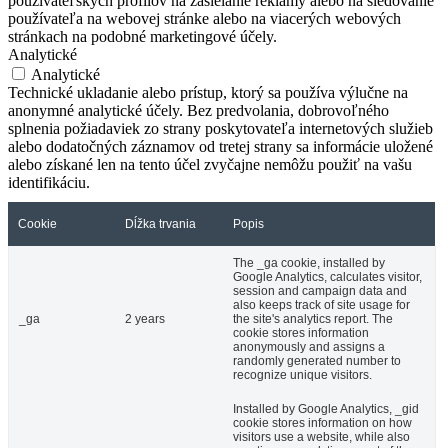
používateľských profilov na zasielanie reklamy alebo na sledovanie
používateľa na webovej stránke alebo na viacerých webových
stránkach na podobné marketingové účely.
Analytické
Analytické
Technické ukladanie alebo prístup, ktorý sa používa výlučne na
anonymné analytické účely. Bez predvolania, dobrovoľného
splnenia požiadaviek zo strany poskytovateľa internetových služieb
alebo dodatočných záznamov od tretej strany sa informácie uložené
alebo získané len na tento účel zvyčajne nemôžu použiť na vašu
identifikáciu.
Cookie
Dĺžka trvania
Popis
The _ga cookie, installed by
Google Analytics, calculates visitor,
session and campaign data and
also keeps track of site usage for
_ga
2 years
the site's analytics report. The
cookie stores information
anonymously and assigns a
randomly generated number to
recognize unique visitors.
Installed by Google Analytics, _gid
cookie stores information on how
visitors use a website, while also