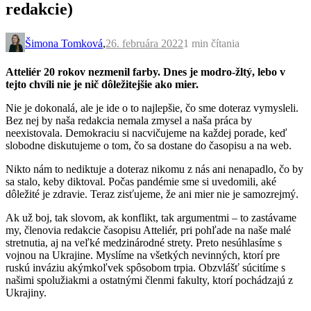
redakcie)
Šimona Tomková
,
26. februára 2022
1 min
čítania
Atteliér 20 rokov nezmenil farby. Dnes je modro-žltý, lebo v
tejto chvíli nie je nič dôležitejšie ako mier.
Nie je dokonalá, ale je ide o to najlepšie, čo sme doteraz vymysleli.
Bez nej by naša redakcia nemala zmysel a naša práca by
neexistovala. Demokraciu si nacvičujeme na každej porade, keď
slobodne diskutujeme o tom, čo sa dostane do časopisu a na web.
Nikto nám to nediktuje a doteraz nikomu z nás ani nenapadlo, čo by
sa stalo, keby diktoval. Počas pandémie sme si uvedomili, aké
dôležité je zdravie. Teraz zisťujeme, že ani mier nie je samozrejmý.
Ak už boj, tak slovom, ak konflikt, tak argumentmi – to zastávame
my, členovia redakcie časopisu Atteliér, pri pohľade na naše malé
stretnutia, aj na veľké medzinárodné strety. Preto nesúhlasíme s
vojnou na Ukrajine. Myslíme na všetkých nevinných, ktorí pre
ruskú inváziu akýmkoľvek spôsobom trpia. Obzvlášť súcitíme s
našimi spolužiakmi a ostatnými členmi fakulty, ktorí pochádzajú z
Ukrajiny.