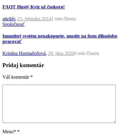
FAQT Hustý Kvíz už čoskoro!
atteliér
,
25. februára 2014
1 min
čítania
Spoločnosť
Imunitný systém nenakopnete, musíte na ňom dlhodobo
pracovať
Kristína Harmaňošová
,
29. júna 2020
6 min
čítania
Pridaj komentár
Váš komentár
*
Meno*
*