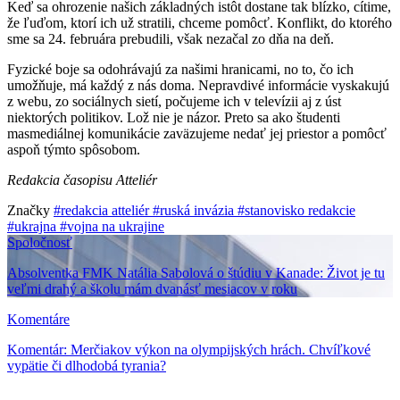
Keď sa ohrozenie našich základných istôt dostane tak blízko, cítime,
že ľuďom, ktorí ich už stratili, chceme pomôcť. Konflikt, do ktorého
sme sa 24. februára prebudili, však nezačal zo dňa na deň.
Fyzické boje sa odohrávajú za našimi hranicami, no to, čo ich
umožňuje, má každý z nás doma. Nepravdivé informácie vyskakujú
z webu, zo sociálnych sietí, počujeme ich v televízii aj z úst
niektorých politikov. Lož nie je názor. Preto sa ako študenti
masmediálnej komunikácie zaväzujeme nedať jej priestor a pomôcť
aspoň týmto spôsobom.
Redakcia časopisu Atteliér
Značky
#redakcia atteliér
#ruská invázia
#stanovisko redakcie
#ukrajna
#vojna na ukrajine
Spoločnosť
Absolventka FMK Natália Sabolová o štúdiu v Kanade: Život je tu
veľmi drahý a školu mám dvanásť mesiacov v roku
Komentáre
Komentár: Merčiakov výkon na olympijských hrách. Chvíľkové
vypätie či dlhodobá tyrania?