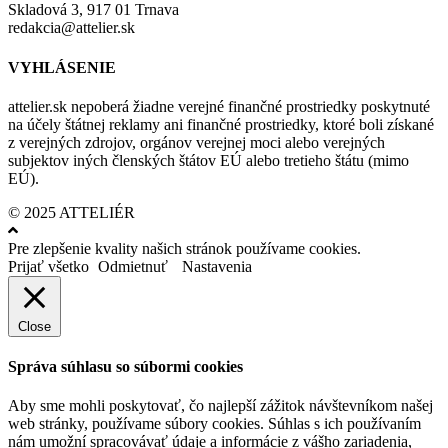
Skladová 3, 917 01 Trnava
redakcia@attelier.sk
VYHLÁSENIE
attelier.sk nepoberá žiadne verejné finančné prostriedky poskytnuté
na účely štátnej reklamy ani finančné prostriedky, ktoré boli získané
z verejných zdrojov, orgánov verejnej moci alebo verejných
subjektov iných členských štátov EÚ alebo tretieho štátu (mimo
EÚ).
© 2025 ATTELIÉR
Pre zlepšenie kvality našich stránok používame cookies.
Prijať všetko
Odmietnuť
Nastavenia
Close
Správa súhlasu so súbormi cookies
Aby sme mohli poskytovať, čo najlepší zážitok návštevníkom našej
web stránky, používame súbory cookies. Súhlas s ich používaním
nám umožní spracovávať údaje a informácie z vášho zariadenia,