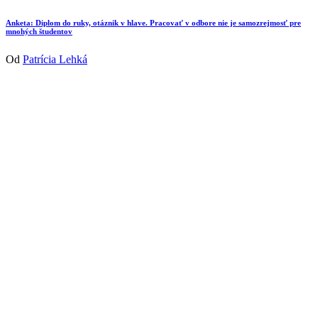
Anketa: Diplom do ruky, otáznik v hlave. Pracovať v odbore nie je samozrejmosť pre
mnohých študentov
Od
Patrícia Lehká