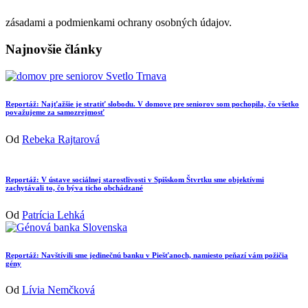
zásadami a podmienkami ochrany osobných údajov.
Najnovšie články
Reportáž: Najťažšie je stratiť slobodu. V domove pre seniorov som pochopila, čo všetko
považujeme za samozrejmosť
Od
Rebeka Rajtarová
Reportáž: V ústave sociálnej starostlivosti v Spišskom Štvrtku sme objektívmi
zachytávali to, čo býva ticho obchádzané
Od
Patrícia Lehká
Reportáž: Navštívili sme jedinečnú banku v Piešťanoch, namiesto peňazí vám požičia
gény
Od
Lívia Nemčková