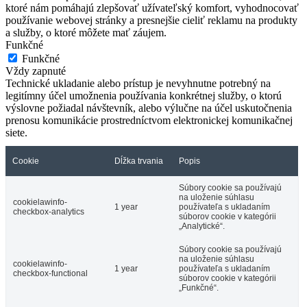
ktoré nám pomáhajú zlepšovať užívateľský komfort, vyhodnocovať
používanie webovej stránky a presnejšie cieliť reklamu na produkty
a služby, o ktoré môžete mať záujem.
Funkčné
Funkčné
Vždy zapnuté
Technické ukladanie alebo prístup je nevyhnutne potrebný na
legitímny účel umožnenia používania konkrétnej služby, o ktorú
výslovne požiadal návštevník, alebo výlučne na účel uskutočnenia
prenosu komunikácie prostredníctvom elektronickej komunikačnej
siete.
Cookie
Dĺžka trvania
Popis
Súbory cookie sa používajú
na uloženie súhlasu
cookielawinfo-
1 year
používateľa s ukladaním
checkbox-analytics
súborov cookie v kategórii
„Analytické“.
Súbory cookie sa používajú
na uloženie súhlasu
cookielawinfo-
1 year
používateľa s ukladaním
checkbox-functional
súborov cookie v kategórii
„Funkčné“.