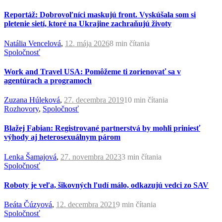
Reportáž: Dobrovoľníci maskujú front. Vyskúšala som si
pletenie sietí, ktoré na Ukrajine zachraňujú životy
Natália Vencelová
,
12. mája 2026
8 min
čítania
Spoločnosť
Work and Travel USA: Pomôžeme ti zorienovať sa v
agentúrach a programoch
Zuzana Húleková
,
27. decembra 2019
10 min
čítania
Rozhovory
,
Spoločnosť
Blažej Fabian: Registrované partnerstvá by mohli priniesť
výhody aj heterosexuálnym párom
Lenka Šamajová
,
27. novembra 2023
3 min
čítania
Spoločnosť
Roboty je veľa, šikovných ľudí málo, odkazujú vedci zo SAV
Beáta Čúzyová
,
12. decembra 2021
9 min
čítania
Spoločnosť