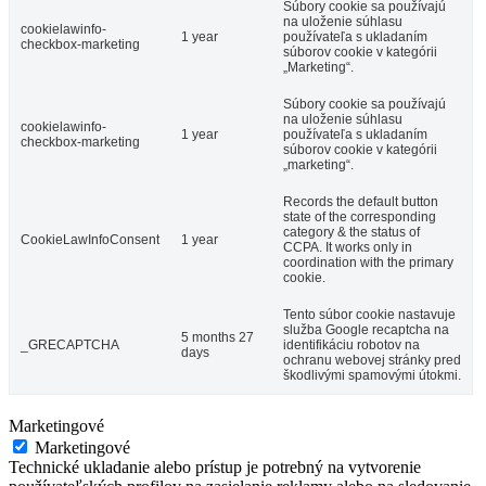
Súbory cookie sa používajú
na uloženie súhlasu
cookielawinfo-
1 year
používateľa s ukladaním
checkbox-marketing
súborov cookie v kategórii
„Marketing“.
Súbory cookie sa používajú
na uloženie súhlasu
cookielawinfo-
1 year
používateľa s ukladaním
checkbox-marketing
súborov cookie v kategórii
„marketing“.
Records the default button
state of the corresponding
category & the status of
CookieLawInfoConsent
1 year
CCPA. It works only in
coordination with the primary
cookie.
Tento súbor cookie nastavuje
služba Google recaptcha na
5 months 27
_GRECAPTCHA
identifikáciu robotov na
days
ochranu webovej stránky pred
škodlivými spamovými útokmi.
Marketingové
Marketingové
Technické ukladanie alebo prístup je potrebný na vytvorenie