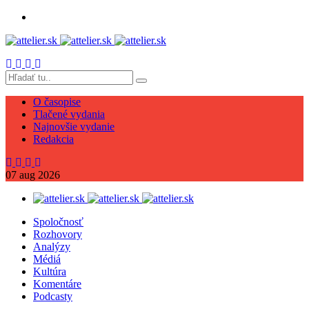
O časopise
Tlačené vydania
Najnovšie vydanie
Redakcia
07
aug
2026
Spoločnosť
Rozhovory
Analýzy
Médiá
Kultúra
Komentáre
Podcasty