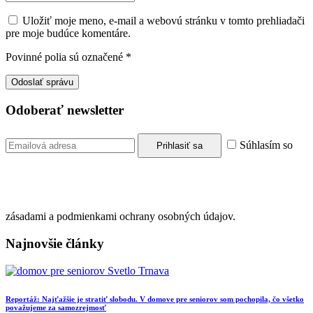
Uložiť moje meno, e-mail a webovú stránku v tomto prehliadači
pre moje budúce komentáre.
Povinné polia sú označené
*
Odoberať newsletter
Súhlasím so
zásadami a podmienkami ochrany osobných údajov.
Najnovšie články
Reportáž: Najťažšie je stratiť slobodu. V domove pre seniorov som pochopila, čo všetko
považujeme za samozrejmosť