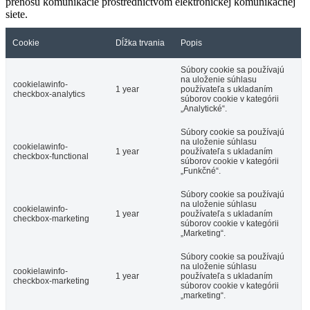
prenosu komunikácie prostredníctvom elektronickej komunikačnej
siete.
Cookie
Dĺžka trvania
Popis
Súbory cookie sa používajú
na uloženie súhlasu
cookielawinfo-
1 year
používateľa s ukladaním
checkbox-analytics
súborov cookie v kategórii
„Analytické“.
Súbory cookie sa používajú
na uloženie súhlasu
cookielawinfo-
1 year
používateľa s ukladaním
checkbox-functional
súborov cookie v kategórii
„Funkčné“.
Súbory cookie sa používajú
na uloženie súhlasu
cookielawinfo-
1 year
používateľa s ukladaním
checkbox-marketing
súborov cookie v kategórii
„Marketing“.
Súbory cookie sa používajú
na uloženie súhlasu
cookielawinfo-
1 year
používateľa s ukladaním
checkbox-marketing
súborov cookie v kategórii
„marketing“.