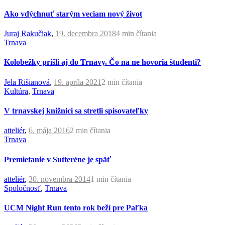
Ako vdýchnuť starým veciam nový život
Juraj Rakučiak
,
19. decembra 2018
4 min
čítania
Trnava
Kolobežky prišli aj do Trnavy. Čo na ne hovoria študenti?
Jela Rišianová
,
19. apríla 2021
2 min
čítania
Kultúra
,
Trnava
V trnavskej knižnici sa stretli spisovateľky
atteliér
,
6. mája 2016
2 min
čítania
Trnava
Premietanie v Sutteréne je späť
atteliér
,
30. novembra 2014
1 min
čítania
Spoločnosť
,
Trnava
UCM Night Run tento rok beží pre Paľka