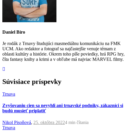
Daniel Bíro
Je rodák z Trnavy študujúci masmediálnu komunikáciu na FMK
UCM. Ako redaktor a fotograf sa najčastejšie venuje témam z
oblasti kultúry a histórie. Okrem toho píše poviedky, hrá RPG hry,
číta fantasy knihy a krimi a v obľube má najviac MARVEL filmy.
Súvisiace príspevky
Trnava
Zvyšovaniu cien sa nevyhli ani trnavské podniky, zákazníci si
budú musieť priplatiť
Nikol Pisoňová
,
25. októbra 2022
4 min
čítania
Trnava