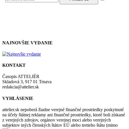
so zásadami a podmienkami ochrany osobných údajov.
NAJNOVŠIE VYDANIE
KONTAKT
Časopis ATTELIÉR
Skladová 3, 917 01 Trnava
redakcia@attelier.sk
VYHLÁSENIE
attelier.sk nepoberá žiadne verejné finančné prostriedky poskytnuté
na účely štátnej reklamy ani finančné prostriedky, ktoré boli získané
z verejných zdrojov, orgánov verejnej moci alebo verejných
subjektov iných členských štátov EÚ alebo tretieho štátu (mimo