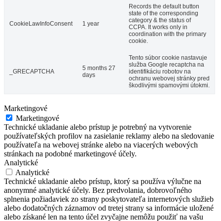
Records the default button
state of the corresponding
category & the status of
CookieLawInfoConsent
1 year
CCPA. It works only in
coordination with the primary
cookie.
Tento súbor cookie nastavuje
služba Google recaptcha na
5 months 27
_GRECAPTCHA
identifikáciu robotov na
days
ochranu webovej stránky pred
škodlivými spamovými útokmi.
Marketingové
Marketingové
Technické ukladanie alebo prístup je potrebný na vytvorenie
používateľských profilov na zasielanie reklamy alebo na sledovanie
používateľa na webovej stránke alebo na viacerých webových
stránkach na podobné marketingové účely.
Analytické
Analytické
Technické ukladanie alebo prístup, ktorý sa používa výlučne na
anonymné analytické účely. Bez predvolania, dobrovoľného
splnenia požiadaviek zo strany poskytovateľa internetových služieb
alebo dodatočných záznamov od tretej strany sa informácie uložené
alebo získané len na tento účel zvyčajne nemôžu použiť na vašu