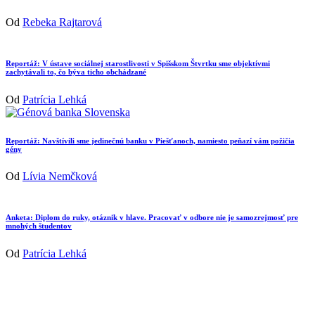
Od
Rebeka Rajtarová
Reportáž: V ústave sociálnej starostlivosti v Spišskom Štvrtku sme objektívmi
zachytávali to, čo býva ticho obchádzané
Od
Patrícia Lehká
Reportáž: Navštívili sme jedinečnú banku v Piešťanoch, namiesto peňazí vám požičia
gény
Od
Lívia Nemčková
Anketa: Diplom do ruky, otáznik v hlave. Pracovať v odbore nie je samozrejmosť pre
mnohých študentov
Od
Patrícia Lehká