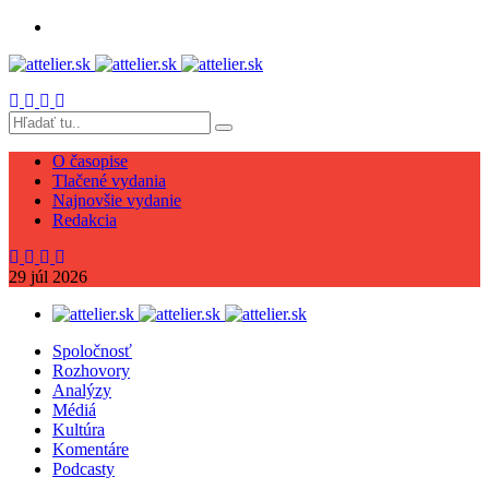
O časopise
Tlačené vydania
Najnovšie vydanie
Redakcia
29
júl
2026
Spoločnosť
Rozhovory
Analýzy
Médiá
Kultúra
Komentáre
Podcasty