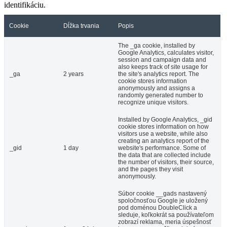
identifikáciu.
Cookie
Dĺžka trvania
Popis
The _ga cookie, installed by
Google Analytics, calculates visitor,
session and campaign data and
also keeps track of site usage for
_ga
2 years
the site's analytics report. The
cookie stores information
anonymously and assigns a
randomly generated number to
recognize unique visitors.
Installed by Google Analytics, _gid
cookie stores information on how
visitors use a website, while also
creating an analytics report of the
_gid
1 day
website's performance. Some of
the data that are collected include
the number of visitors, their source,
and the pages they visit
anonymously.
Súbor cookie __gads nastavený
spoločnosťou Google je uložený
pod doménou DoubleClick a
sleduje, koľkokrát sa používateľom
zobrazí reklama, meria úspešnosť