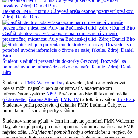
Dekanka FMK Ľudmila Čábyová prišla osobne pozdraviť prvákov.
Zdroj: Daniel Bíro
Časť študentov bola vďaka opatreniam umiestnená v menšej
prezentačnej miestnosti Auly na Bučianskej ulici. Zdroj: Daniel Bíro
Študenti sledujúci prezentáciu doktorky Gracovej. Dozvedeli sa
potrebné úvodné informácie o živote na našej fakulte. Zdroj: Daniel
Bíro
Študenti sa
FMK Welcome Day
dozvedeli, koho ako oslovovať,
kde sa môžu najesť či ako sa orientovať v akademickom
informačnom systéme
AiS2
. Prvákom predstavili fakultné médiá
(
rádio Aetter
,
časopis Atteliér,
FMK TV
) a folklórny súbor
Trnafčan
.
Študentov prišla pozdraviť aj dekanka FMK Ľudmila Čábyová,
popriala im šťastie a úspechy v štúdiu.
Študentov sme sa pýtali, v čom im najviac pomohol FMK Welcome
Day, aké majú pocity pred nástupom na štúdium a na čo sa na FMK
najviac tešia.
„Najviac mi pomohli rady s orientáciou a mapka, čo
som dostala. Bála som sa, že tu budem stratená, ale všetko nám