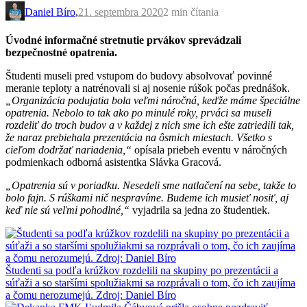
Daniel Bíro
,
21. septembra 2020
2 min
čítania
Úvodné informačné stretnutie prvákov sprevádzali
bezpečnostné opatrenia.
Študenti museli pred vstupom do budovy absolvovať povinné
meranie teploty a natrénovali si aj nosenie rúšok počas prednášok.
„Organizácia podujatia bola veľmi náročná, keďže máme špeciálne
opatrenia. Nebolo to tak ako po minulé roky, prváci sa museli
rozdeliť do troch budov a v každej z nich sme ich ešte zatriedili tak,
že naraz prebiehala prezentácia na ôsmich miestach. Všetko s
cieľom dodržať nariadenia,“
opísala priebeh eventu v náročných
podmienkach odborná asistentka Slávka Gracová.
„Opatrenia sú v poriadku. Nesedeli sme natlačení na sebe, takže to
bolo fajn. S rúškami nič nespravíme. Budeme ich musieť nosiť, aj
keď nie sú veľmi pohodlné,“
vyjadrila sa jedna zo študentiek.
Študenti sa podľa krúžkov rozdelili na skupiny po prezentácii a
súťaži a so staršími spolužiakmi sa rozprávali o tom, čo ich zaujíma
a čomu nerozumejú. Zdroj: Daniel Bíro