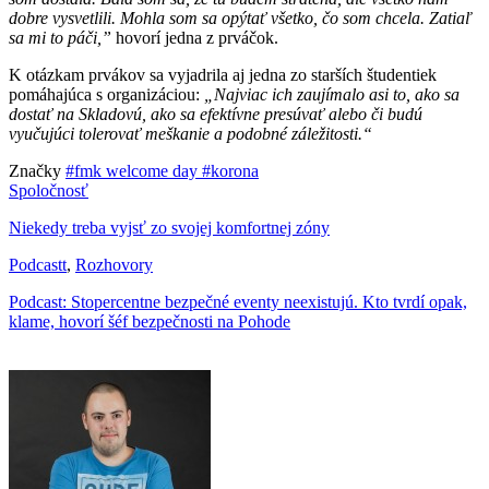
dobre vysvetlili. Mohla som sa opýtať všetko, čo som chcela. Zatiaľ
sa mi to páči,”
hovorí jedna z prváčok.
K otázkam prvákov sa vyjadrila aj jedna zo starších študentiek
pomáhajúca s organizáciou:
„Najviac ich zaujímalo asi to, ako sa
dostať na Skladovú, ako sa efektívne presúvať alebo či budú
vyučujúci tolerovať meškanie a podobné záležitosti.“
Značky
#fmk welcome day
#korona
Spoločnosť
Niekedy treba vyjsť zo svojej komfortnej zóny
Podcastt
,
Rozhovory
Podcast: Stopercentne bezpečné eventy neexistujú. Kto tvrdí opak,
klame, hovorí šéf bezpečnosti na Pohode