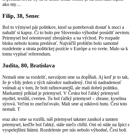
ako my…
Filip, 38, Senec
Bol to výmysel pár politikov, ktorí sa potrebovali dostať k moci a
nabaliť si kapsy. Či to bolo pre Slovensko výhodné posúdiť neviem.
Priemysel bol orientovaný zbrojársky a na východ. Po rozpade
bloku nebolo komu predávať. Najväčší problém bolo samotné
rozdelenie a strata politickej pozície v Európe a vo svete. Malo sa k
tomu vypísať referendum.
Judita, 80, Bratislava
Nemali sme sa rozdeliť, navzájom sme sa dopĺňali. Aj keď je to tak,
že je vždy jeden z tých národov nadradený. Oni tú nadradenosť
vnímali aj v tom, že boli rafinovanejší, ale mali dobrú politiku.
Markantný príklad je priemysel. V Česku bol ľahký priemysel
mydiel, textílií, cverien. Tu bol ťažký priemysel – zbrane, kyselina
sýrová. Veľmi to znečisťovalo. Mali sme aj niklovú hutu. Česi toto
nemali. T
eraz ako sme sa rozišli, náš priemysel takmer zanikol a tamten
priemysel, keďže bol ľahký, stále niečo chŕlil. Oni sú stále na špici s
vyspelejšími štátmi. Rozdelenie pre nás nebolo výhodné, Česi boli