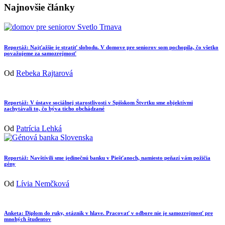
Najnovšie články
Reportáž: Najťažšie je stratiť slobodu. V domove pre seniorov som pochopila, čo všetko
považujeme za samozrejmosť
Od
Rebeka Rajtarová
Reportáž: V ústave sociálnej starostlivosti v Spišskom Štvrtku sme objektívmi
zachytávali to, čo býva ticho obchádzané
Od
Patrícia Lehká
Reportáž: Navštívili sme jedinečnú banku v Piešťanoch, namiesto peňazí vám požičia
gény
Od
Lívia Nemčková
Anketa: Diplom do ruky, otáznik v hlave. Pracovať v odbore nie je samozrejmosť pre
mnohých študentov