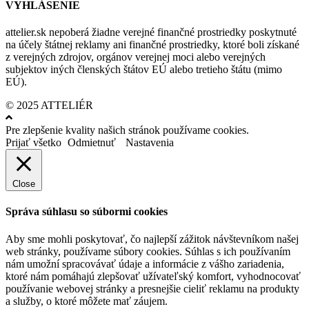
VYHLÁSENIE
attelier.sk nepoberá žiadne verejné finančné prostriedky poskytnuté
na účely štátnej reklamy ani finančné prostriedky, ktoré boli získané
z verejných zdrojov, orgánov verejnej moci alebo verejných
subjektov iných členských štátov EÚ alebo tretieho štátu (mimo
EÚ).
© 2025 ATTELIÉR
Pre zlepšenie kvality našich stránok používame cookies.
Prijať všetko
Odmietnuť
Nastavenia
Close
Správa súhlasu so súbormi cookies
Aby sme mohli poskytovať, čo najlepší zážitok návštevníkom našej
web stránky, používame súbory cookies. Súhlas s ich používaním
nám umožní spracovávať údaje a informácie z vášho zariadenia,
ktoré nám pomáhajú zlepšovať užívateľský komfort, vyhodnocovať
používanie webovej stránky a presnejšie cieliť reklamu na produkty
a služby, o ktoré môžete mať záujem.