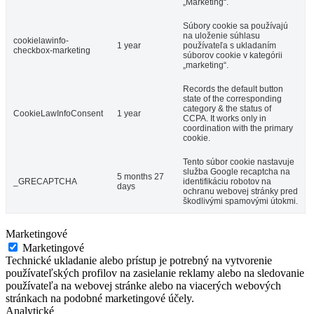
„Marketing“.
Súbory cookie sa používajú
na uloženie súhlasu
cookielawinfo-
1 year
používateľa s ukladaním
checkbox-marketing
súborov cookie v kategórii
„marketing“.
Records the default button
state of the corresponding
category & the status of
CookieLawInfoConsent
1 year
CCPA. It works only in
coordination with the primary
cookie.
Tento súbor cookie nastavuje
služba Google recaptcha na
5 months 27
_GRECAPTCHA
identifikáciu robotov na
days
ochranu webovej stránky pred
škodlivými spamovými útokmi.
Marketingové
Marketingové
Technické ukladanie alebo prístup je potrebný na vytvorenie
používateľských profilov na zasielanie reklamy alebo na sledovanie
používateľa na webovej stránke alebo na viacerých webových
stránkach na podobné marketingové účely.
Analytické