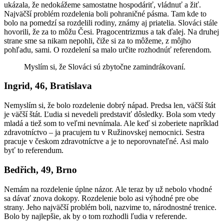
ukázala, že nedokážeme samostatne hospodáriť, vládnuť a žiť.
Najväčší problém rozdelenia boli pohraničné pásma. Tam kde to
bolo na pomedzí sa rozdelili rodiny, známy aj priatelia. Slováci stále
hovorili, že za to môžu Česi. Pragocentrizmus a tak ďalej. Na druhej
strane sme sa nikam nepohli, čiže si za to môžeme, z môjho
pohľadu, sami. O rozdelení sa malo určite rozhodnúť referendom.
Myslím si, že Slováci sú zbytočne zamindrákovaní.
Ingrid, 46, Bratislava
Nemyslím si, že bolo rozdelenie dobrý nápad. Predsa len, väčší štát
je väčší štát. Ľudia si nevedeli predstaviť dôsledky. Bola som vtedy
mladá a tiež som to veľmi nevnímala. Ale keď si zoberiete napríklad
zdravotníctvo – ja pracujem tu v Ružinovskej nemocnici. Sestra
pracuje v českom zdravotníctve a je to neporovnateľné. Asi malo
byť to referendum.
Bedřich, 49, Brno
Nemám na rozdelenie úplne názor. Ale teraz by už nebolo vhodné
sa dávať znova dokopy. Rozdelenie bolo asi výhodné pre obe
strany. Jeho najväčší problém boli, nazvime to, národnostné trenice.
Bolo by najlepšie, ak by o tom rozhodli ľudia v referende.