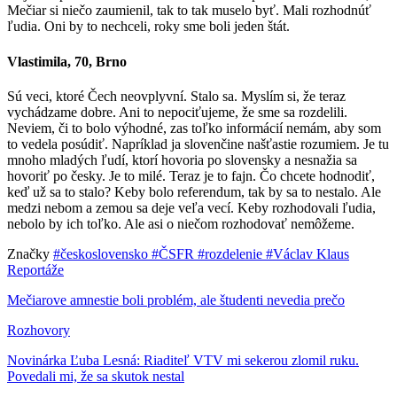
Mečiar si niečo zaumienil, tak to tak muselo byť. Mali rozhodnúť
ľudia. Oni by to nechceli, roky sme boli jeden štát.
Vlastimila, 70, Brno
Sú veci, ktoré Čech neovplyvní. Stalo sa. Myslím si, že teraz
vychádzame dobre. Ani to nepociťujeme, že sme sa rozdelili.
Neviem, či to bolo výhodné, zas toľko informácií nemám, aby som
to vedela posúdiť. Napríklad ja slovenčine našťastie rozumiem. Je tu
mnoho mladých ľudí, ktorí hovoria po slovensky a nesnažia sa
hovoriť po česky. Je to milé. Teraz je to fajn. Čo chcete hodnodiť,
keď už sa to stalo? Keby bolo referendum, tak by sa to nestalo. Ale
medzi nebom a zemou sa deje veľa vecí. Keby rozhodovali ľudia,
nebolo by ich toľko. Ale asi o niečom rozhodovať nemôžeme.
Značky
#československo
#ČSFR
#rozdelenie
#Václav Klaus
Reportáže
Mečiarove amnestie boli problém, ale študenti nevedia prečo
Rozhovory
Novinárka Ľuba Lesná: Riaditeľ VTV mi sekerou zlomil ruku.
Povedali mi, že sa skutok nestal