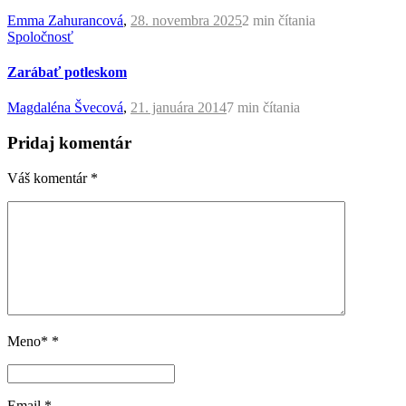
Emma Zahurancová
,
28. novembra 2025
2 min
čítania
Spoločnosť
Zarábať potleskom
Magdaléna Švecová
,
21. januára 2014
7 min
čítania
Pridaj komentár
Váš komentár
*
Meno*
*
Email
*