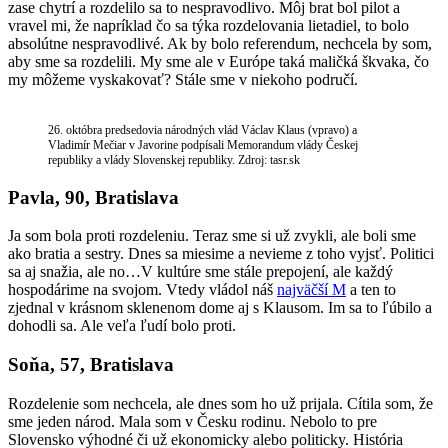
zase chytrí a rozdelilo sa to nespravodlivo. Môj brat bol pilot a
vravel mi, že napríklad čo sa týka rozdelovania lietadiel, to bolo
absolútne nespravodlivé. Ak by bolo referendum, nechcela by som,
aby sme sa rozdelili. My sme ale v Európe taká maličká škvaka, čo
my môžeme vyskakovať? Stále sme v niekoho područí.
26. októbra predsedovia národných vlád Václav Klaus (vpravo) a
Vladimír Mečiar v Javorine podpísali Memorandum vlády Českej
republiky a vlády Slovenskej republiky. Zdroj: tasr.sk
Pavla, 90, Bratislava
Ja som bola proti rozdeleniu. Teraz sme si už zvykli, ale boli sme
ako bratia a sestry. Dnes sa miesime a nevieme z toho vyjsť. Politici
sa aj snažia, ale no…V kultúre sme stále prepojení, ale každý
hospodárime na svojom. Vtedy vládol náš
najväčší M
a ten to
zjednal v krásnom sklenenom dome aj s Klausom. Im sa to ľúbilo a
dohodli sa. Ale veľa ľudí bolo proti.
Soňa, 57, Bratislava
Rozdelenie som nechcela, ale dnes som ho už prijala. Cítila som, že
sme jeden národ. Mala som v Česku rodinu. Nebolo to pre
Slovensko výhodné či už ekonomicky alebo politicky. História