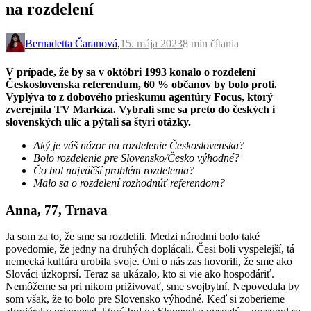
na rozdelení
Bernadetta Čaranová
,
15. mája 2023
8 min
čítania
V prípade, že by sa v októbri 1993 konalo o rozdelení
Československa referendum, 60 % občanov by bolo proti.
Vyplýva to z dobového prieskumu agentúry Focus, ktorý
zverejnila TV Markíza. Vybrali sme sa preto do českých i
slovenských ulíc a pýtali sa štyri otázky.
Aký je váš názor na rozdelenie Československa?
Bolo rozdelenie pre Slovensko/Česko výhodné?
Čo bol najväčší problém rozdelenia?
Malo sa o rozdelení rozhodnúť referendom?
Anna, 77, Trnava
Ja som za to, že sme sa rozdelili. Medzi národmi bolo také
povedomie, že jedny na druhých doplácali. Česi boli vyspelejší, tá
nemecká kultúra urobila svoje. Oni o nás zas hovorili, že sme ako
Slováci úzkoprsí. Teraz sa ukázalo, kto si vie ako hospodáriť.
Nemôžeme sa pri nikom priživovať, sme svojbytní. Nepovedala by
som však, že to bolo pre Slovensko výhodné. Keď si zoberieme