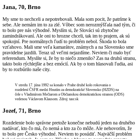
Jana, 70, Brno
My sme to nechceli a nepotrebovali. Mala som pocit, že patríme k
sebe. Ale nemám im to za zlé. Vôbec som nerozmýšľala nad tým, či
to bolo pre nás výhodné. Myslím si, že Slováci sú zbytočne
zamindrákovaní. Ale oni to hrozne chceli, tak im to prajem, ak sú
spokojní. Pre normálnych ľudí to problém nebol. Škoda to bola
vzťahovo. Mali sme veľa kamarátov, známych a na Slovensko sme
pravidelne jazdili. Teraz už veľmi nejazdíme. Neviem či malo byť
referendum. Myslíte si, že by to niečo zmenilo? Zas na druhú stranu,
takto bolo rýchlejšie a bez emócií. Ak by o tom hlasovali ľudia, asi
by to rozbúrilo naše city.
V stredu 17. júna 1992 sa konalo v Prahe druhé kolo rokovania o
rozdelení ČSFR medzi Hnutím za demokratické Slovensko (HZDS) na
čele s Vladimírom Mečiarom a Občianskou demokratickou stranou (ODS)
vedenou Václavom Klausom. Zdroj: tasr.sk
Jozef, 71, Brno
Rozdelenie bolo správne pretože konečne nebudú jeden na druhého
nadávať, kto čo má, čo nemá a kto za čo môže. Ale nehovorím, že
to bolo pre Česko výhodné. Neviem to posúdiť. Najväčší problém