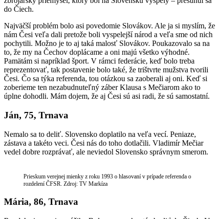
zbrojársky priemysel, ktorý bol na Slovensku vyspelý – presunul sa
do Čiech.
Najväčší problém bolo asi povedomie Slovákov. Ale ja si myslím, že
nám Česi veľa dali pretože boli vyspelejší národ a veľa sme od nich
pochytili. Možno je to aj taká malosť Slovákov. Poukazovalo sa na
to, že my na Čechov doplácame a oni majú všetko výhodné.
Pamätám si napríklad šport. V rámci federácie, keď bolo treba
reprezentovať, tak postavenie bolo také, že trištvrte mužstva tvorili
Česi. Čo sa týka referenda, tou otázkou sa zaoberali aj oni. Keď si
zoberieme ten nezabudnuteľný záber Klausa s Mečiarom ako to
úplne dohodli. Mám dojem, že aj Česi sú asi radi, že sú samostatní.
Ján, 75, Trnava
Nemalo sa to deliť. Slovensko doplatilo na veľa vecí. Peniaze,
zástava a takéto veci. Česi nás do toho dotlačili. Vladimír Mečiar
vedel dobre rozprávať, ale neviedol Slovensko správnym smerom.
Prieskum verejnej mienky z roku 1993 o hlasovaní v prípade referenda o
rozdelení ČFSR. Zdroj: TV Markíza
Mária, 86, Trnava