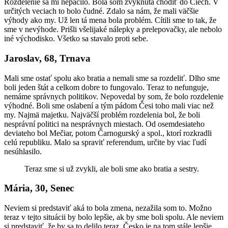
Rozdelenie sa mi nepáčilo. Bola som zvyknutá chodiť do Čiech. V
určitých veciach to bolo čudné. Zdalo sa nám, že mali väčšie
výhody ako my. Už len tá mena bola problém. Cítili sme to tak, že
sme v nevýhode. Prišli všelijaké nálepky a prelepovačky, ale nebolo
iné východisko. Všetko sa stavalo proti sebe.
Jaroslav, 68, Trnava
Mali sme ostať spolu ako bratia a nemali sme sa rozdeliť. Dlho sme
boli jeden štát a celkom dobre to fungovalo. Teraz to nefunguje,
nemáme správnych politikov. Nepovedal by som, že bolo rozdelenie
výhodné. Boli sme oslabení a tým pádom Česi toho mali viac než
my. Najmä majetku. Najväčší problém rozdelenia bol, že boli
nesprávní politici na nesprávnych miestach. Od osemdesiateho
deviateho bol Mečiar, potom Čarnogurský a spol., ktorí rozkradli
celú republiku. Malo sa spraviť referendum, určite by viac ľudí
nesúhlasilo.
Teraz sme si už zvykli, ale boli sme ako bratia a sestry.
Mária, 30, Senec
Neviem si predstaviť aká to bola zmena, nezažila som to. Možno
teraz v tejto situácii by bolo lepšie, ak by sme boli spolu. Ale neviem
si predstaviť, že by sa to delilo teraz. Česko je na tom stále lepšie