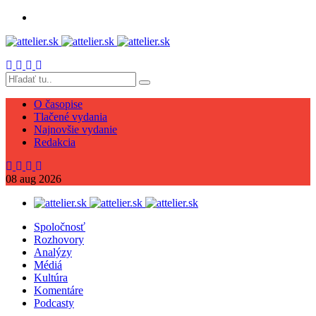
O časopise
Tlačené vydania
Najnovšie vydanie
Redakcia
08
aug
2026
Spoločnosť
Rozhovory
Analýzy
Médiá
Kultúra
Komentáre
Podcasty