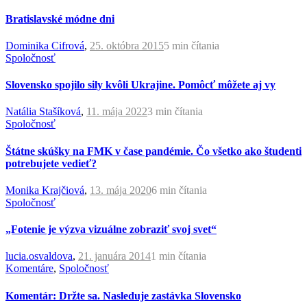
Bratislavské módne dni
Dominika Cifrová
,
25. októbra 2015
5 min
čítania
Spoločnosť
Slovensko spojilo sily kvôli Ukrajine. Pomôcť môžete aj vy
Natália Stašíková
,
11. mája 2022
3 min
čítania
Spoločnosť
Štátne skúšky na FMK v čase pandémie. Čo všetko ako študenti
potrebujete vedieť?
Monika Krajčiová
,
13. mája 2020
6 min
čítania
Spoločnosť
„Fotenie je výzva vizuálne zobraziť svoj svet“
lucia.osvaldova
,
21. januára 2014
1 min
čítania
Komentáre
,
Spoločnosť
Komentár: Držte sa. Nasleduje zastávka Slovensko