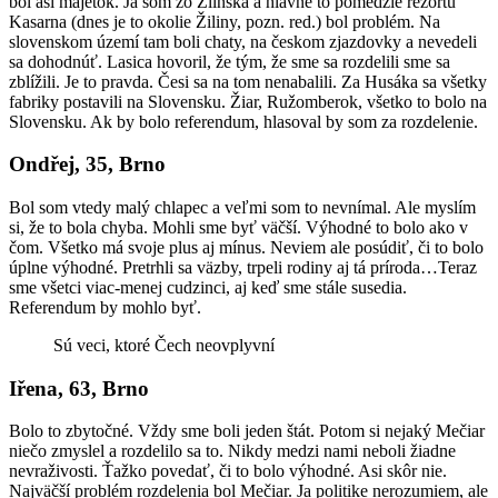
bol asi majetok. Ja som zo Zlínska a hlavne to pomedzie rezortu
Kasarna (dnes je to okolie Žiliny, pozn. red.) bol problém. Na
slovenskom území tam boli chaty, na českom zjazdovky a nevedeli
sa dohodnúť. Lasica hovoril, že tým, že sme sa rozdelili sme sa
zblížili. Je to pravda. Česi sa na tom nenabalili. Za Husáka sa všetky
fabriky postavili na Slovensku. Žiar, Ružomberok, všetko to bolo na
Slovensku. Ak by bolo referendum, hlasoval by som za rozdelenie.
Ondřej, 35, Brno
Bol som vtedy malý chlapec a veľmi som to nevnímal. Ale myslím
si, že to bola chyba. Mohli sme byť väčší. Výhodné to bolo ako v
čom. Všetko má svoje plus aj mínus. Neviem ale posúdiť, či to bolo
úplne výhodné. Pretrhli sa väzby, trpeli rodiny aj tá príroda…Teraz
sme všetci viac-menej cudzinci, aj keď sme stále susedia.
Referendum by mohlo byť.
Sú veci, ktoré Čech neovplyvní
Iřena, 63, Brno
Bolo to zbytočné. Vždy sme boli jeden štát. Potom si nejaký Mečiar
niečo zmyslel a rozdelilo sa to. Nikdy medzi nami neboli žiadne
nevraživosti. Ťažko povedať, či to bolo výhodné. Asi skôr nie.
Najväčší problém rozdelenia bol Mečiar. Ja politike nerozumiem, ale