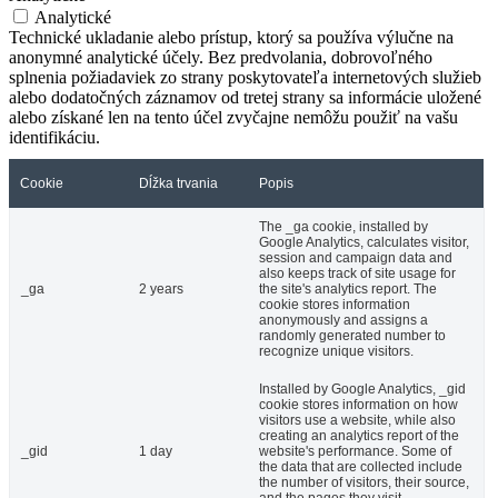
Analytické
Technické ukladanie alebo prístup, ktorý sa používa výlučne na
anonymné analytické účely. Bez predvolania, dobrovoľného
splnenia požiadaviek zo strany poskytovateľa internetových služieb
alebo dodatočných záznamov od tretej strany sa informácie uložené
alebo získané len na tento účel zvyčajne nemôžu použiť na vašu
identifikáciu.
Cookie
Dĺžka trvania
Popis
The _ga cookie, installed by
Google Analytics, calculates visitor,
session and campaign data and
also keeps track of site usage for
_ga
2 years
the site's analytics report. The
cookie stores information
anonymously and assigns a
randomly generated number to
recognize unique visitors.
Installed by Google Analytics, _gid
cookie stores information on how
visitors use a website, while also
creating an analytics report of the
_gid
1 day
website's performance. Some of
the data that are collected include
the number of visitors, their source,
and the pages they visit