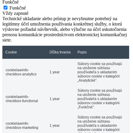
Funkčné
Funkčné
Vždy zapnuté
Technické ukladanie alebo prístup je nevyhnutne potrebný na
legitímny účel umožnenia používania konkrétnej služby, o ktorú
výslovne požiadal návštevník, alebo výlučne na účel uskutočnenia
prenosu komunikácie prostredníctvom elektronickej komunikačnej
siete.
Cookie
Dĺžka trvania
Popis
Súbory cookie sa používajú
na uloženie súhlasu
cookielawinfo-
1 year
používateľa s ukladaním
checkbox-analytics
súborov cookie v kategórii
„Analytické“.
Súbory cookie sa používajú
na uloženie súhlasu
cookielawinfo-
1 year
používateľa s ukladaním
checkbox-functional
súborov cookie v kategórii
„Funkčné“.
Súbory cookie sa používajú
na uloženie súhlasu
cookielawinfo-
1 year
používateľa s ukladaním
checkbox-marketing
súborov cookie v kategórii