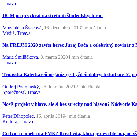
Trnava
UCM po prvýkrát na stretnutí študentských rád
Magdaléna Švecová
,
16. decembra 2013
2 min
čítania
Médiá
,
Trnava
Na FREJM 2020 zavíta herec Juraj Bača a celebritný novinár z 
Mária Šmilňáková
,
3. marca 2020
4 min
čítania
Trnava
Trnavská Baterkáreň organizuje Týždeň dobrých skutkov. Zapoj
Ondrej Podolinský
,
25. februára 2021
2 min
čítania
Spoločnosť
,
Trnava
Nosíš projekt v hlave, ale si bez strechy nad hlavou? Nádvorie 
Peter Dlhopolec
,
16. apríla 2019
4 min
čítania
Kultúra
,
Trnava
Čo tvoria umelci na FMK? Kreativita, ktorá je neviditeľná, no 