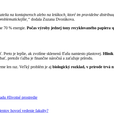
telia na kontajneroch alebo na letákoch, ktoré im pravidelne distribuuj
problematickejšie,“
dodala Zuzana Dvorákova.
íme 70 % energie.
Počas výroby jednej tony recyklovaného papiera 
ť. Preto je lepšie, ak zvolíme sklenenú fľašu namiesto plastovej.
Hliník
ať, pretože ťažba je finančne náročná a zaťažuje prírodu.
žeme len raz. Veľký problém je aj
biologický rozklad, v prírode trvá
padu
#životné prostredie
dentov hovorí vedenie fakulty?