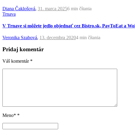
Diana Čaklošová
,
31. marca 2025
6 min
čítania
Trnava
V Trnave si môžete jedlo objednať cez Bistro.sk, PayToEat a Wol
Veronika Szabová
,
13. decembra 2020
4 min
čítania
Pridaj komentár
Váš komentár
*
Meno*
*