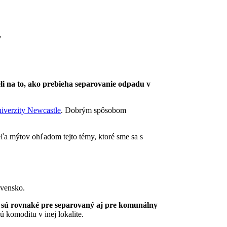
v
i na to, ako prebieha separovanie odpadu v
niverzity Newcastle
. Dobrým spôsobom
ľa mýtov ohľadom tejto témy, ktoré sme sa s
ovensko.
 sú rovnaké pre separovaný aj pre komunálny
 komoditu v inej lokalite.