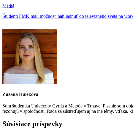
Médiá
Študenti FMK mali možnosť nahliadnuť do televízneho sveta na wo
Zuzana Húleková
Som študentka Univerzity Cyrila a Metoda v Trnave. Písanie som obja
rezonujú v spoločnosti. Rada sa sústreďujem aj na iné témy, vďaka, kt
Súvisiace príspevky