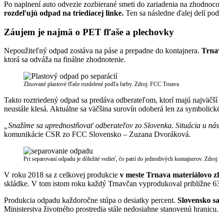
Po naplnení auto odvezie zozbierané smeti do zariadenia na zhodnoc
rozdeľujú odpad na triediacej linke.
Ten sa následne ďalej delí po
Záujem je najmä o PET fľaše a plechovky
Nepoužiteľný odpad zostáva na páse a prepadne do kontajnera.
Trnav
ktorá sa odváža na finálne zhodnotenie.
Zlisované plastové fľaše rozdelené podľa farby. Zdroj: FCC Trnava
Takto roztriedený odpad sa predáva odberateľom, ktorí majú najväč
neustále klesá. Aktuálne sa väčšina surovín odoberá len za symbolick
„Snažíme sa uprednostňovať odberateľov zo Slovenka. Situácia u nás v
komunikácie CSR zo FCC Slovensko – Zuzana Dvoráková.
Pri separovaní odpadu je dôležité vedieť, čo patrí do jednotlivých kontajnerov. Zdroj:
V roku 2018 sa z celkovej produkcie
v meste Trnava materiálovo z
skládke. V tom istom roku každý Trnavčan vyprodukoval približne 6
Produkcia odpadu každoročne stúpa o desiatky percent.
Slovensko sa
Ministerstva životného prostredia stále nedosiahne stanovenú hranicu.