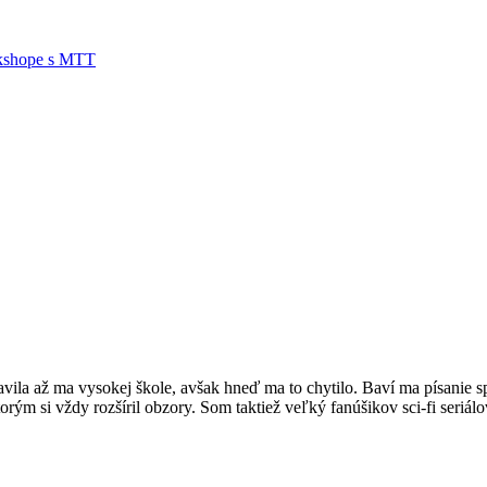
rkshope s MTT
vila až ma vysokej škole, avšak hneď ma to chytilo. Baví ma písanie s
orým si vždy rozšíril obzory. Som taktiež veľký fanúšikov sci-fi seriál