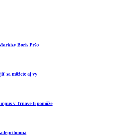
Markízy Boris Pršo
iť sa môžete aj vy
Kampus v Trnave ti pomôže
všadeprítomná