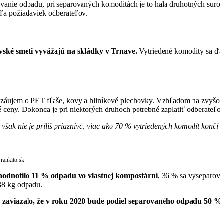
ovanie odpadu, pri separovaných komoditách je to hala druhotných sur
dľa požiadaviek odberateľov.
ské smeti vyvážajú na skládky v Trnave.
Vytriedené komodity sa ďal
ší záujem o PET fľaše, kovy a hliníkové plechovky. Vzhľadom na zvyš
é ceny. Dokonca je pri niektorých druhoch potrebné zaplatiť odberateľo
šak nie je príliš priaznivá, viac ako 70 % vytriedených komodít končí 
 rankito.sk
hodnotilo 11 % odpadu vo vlastnej kompostárni
, 36 % sa vyseparov
38 kg odpadu.
 zaviazalo, že v roku 2020 bude podiel separovaného odpadu 50 %