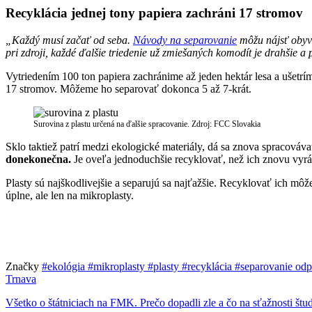
Recyklácia jednej tony papiera zachráni 17 stromov
„Každý musí začať od seba.
Návody na separovanie
môžu nájsť obyva
pri zdroji, každé ďalšie triedenie už zmiešaných komodít je drahšie a 
Vytriedením 100 ton papiera zachránime až jeden hektár lesa a ušetr
17 stromov. Môžeme ho separovať dokonca 5 až 7-krát.
Surovina z plastu určená na ďalšie spracovanie. Zdroj: FCC Slovakia
Sklo taktiež patrí medzi ekologické materiály, dá sa znova spracováva
donekonečna.
Je oveľa jednoduchšie recyklovať, než ich znovu vyráb
Plasty sú najškodlivejšie a separujú sa najťažšie. Recyklovať ich mô
úplne, ale len na mikroplasty.
Značky
#ekológia
#mikroplasty
#plasty
#recyklácia
#separovanie od
Trnava
Všetko o štátniciach na FMK. Prečo dopadli zle a čo na sťažnosti štu