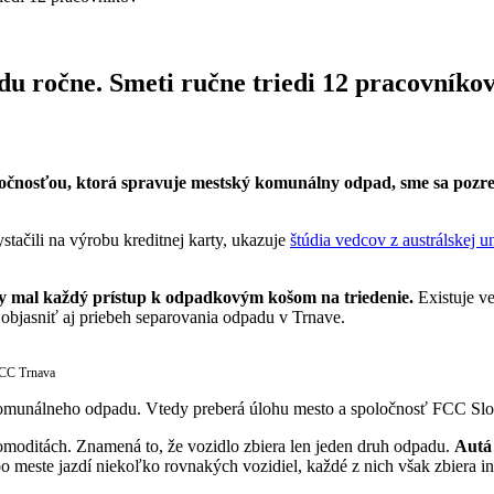
 ročne. Smeti ručne triedi 12 pracovníko
očnosťou, ktorá spravuje mestský komunálny odpad, sme sa pozrel
stačili na výrobu kreditnej karty, ukazuje
štúdia vedcov z austrálskej u
aby mal každý prístup k odpadkovým košom na triedenie.
Existuje ve
o objasniť aj priebeh separovania odpadu v Trnave.
 FCC Trnava
komunálneho odpadu. Vtedy preberá úlohu mesto a spoločnosť FCC Sl
omoditách. Znamená to, že vozidlo zbiera len jeden druh odpadu.
Autá
este jazdí niekoľko rovnakých vozidiel, každé z nich však zbiera inú