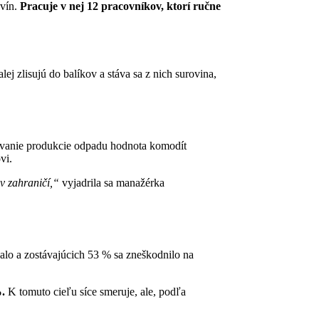
ovín.
Pracuje v nej 12 pracovníkov, ktorí ručne
ej zlisujú do balíkov a stáva sa z nich surovina,
ovanie produkcie odpadu hodnota komodít
vi.
v zahraničí,“
vyjadrila sa manažérka
alo a zostávajúcich 53 % sa zneškodnilo na
.
K tomuto cieľu síce smeruje, ale, podľa