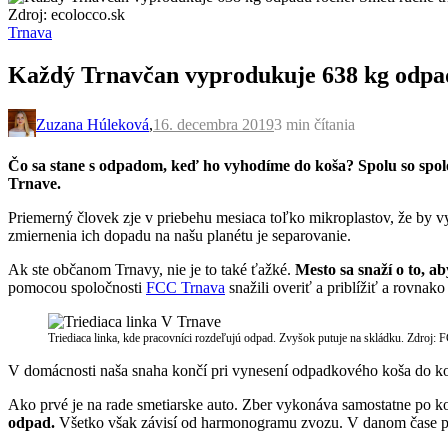
Zdroj: ecolocco.sk
Trnava
Každý Trnavčan vyprodukuje 638 kg odpadu
Zuzana Húleková
,
16. decembra 2019
3 min
čítania
Čo sa stane s odpadom, keď ho vyhodíme do koša? Spolu so spol
Trnave.
Priemerný človek zje v priebehu mesiaca toľko mikroplastov, že by vy
zmiernenia ich dopadu na našu planétu je separovanie.
Ak ste občanom Trnavy, nie je to také ťažké.
Mesto sa snaží o to, 
pomocou spoločnosti
FCC Trnava
snažili overiť a priblížiť a rovnak
Triediaca linka, kde pracovníci rozdeľujú odpad. Zvyšok putuje na skládku. Zdroj:
V domácnosti naša snaha končí pri vynesení odpadkového koša do 
Ako prvé je na rade smetiarske auto. Zber vykonáva samostatne po k
odpad.
Všetko však závisí od harmonogramu zvozu. V danom čase po m