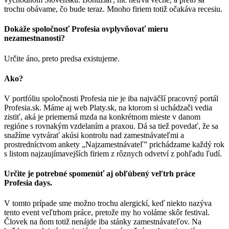
trochu obávame, čo bude teraz. Mnoho firiem totiž očakáva recesiu.
Dokáže spoločnosť Profesia ovplyvňovať mieru
nezamestnanosti?
Určite áno, preto predsa existujeme.
Ako?
V portfóliu spoločnosti Profesia nie je iba najväčší pracovný portál
Profesia.sk. Máme aj web Platy.sk, na ktorom si uchádzači vedia
zistiť, aká je priemerná mzda na konkrétnom mieste v danom
regióne s rovnakým vzdelaním a praxou. Dá sa tiež povedať, že sa
snažíme vytvárať akúsi kontrolu nad zamestnávateľmi a
prostredníctvom ankety „Najzamestnávateľ” prichádzame každý rok
s listom najzaujímavejších firiem z rôznych odvetví z pohľadu ľudí.
Určite je potrebné spomenúť aj obľúbený veľtrh práce
Profesia days.
V tomto prípade sme možno trochu alergickí, keď niekto nazýva
tento event veľtrhom práce, pretože my ho voláme skôr festival.
Človek na ňom totiž nenájde iba stánky zamestnávateľov. Na