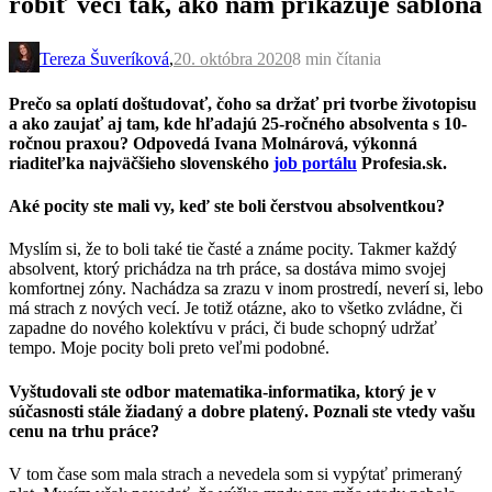
robiť veci tak, ako nám prikazuje šablóna
Tereza Šuveríková
,
20. októbra 2020
8 min
čítania
Prečo sa oplatí doštudovať, čoho sa držať pri tvorbe životopisu
a ako zaujať aj tam, kde hľadajú 25-ročného absolventa s 10-
ročnou praxou? Odpovedá Ivana Molnárová, výkonná
riaditeľka najväčšieho slovenského
job portálu
Profesia.sk.
Aké pocity ste mali vy, keď ste boli čerstvou absolventkou?
Myslím si, že to boli také tie časté a známe pocity. Takmer každý
absolvent, ktorý prichádza na trh práce, sa dostáva mimo svojej
komfortnej zóny. Nachádza sa zrazu v inom prostredí, neverí si, lebo
má strach z nových vecí. Je totiž otázne, ako to všetko zvládne, či
zapadne do nového kolektívu v práci, či bude schopný udržať
tempo. Moje pocity boli preto veľmi podobné.
Vyštudovali ste odbor matematika-informatika, ktorý je v
súčasnosti stále žiadaný a dobre platený. Poznali ste vtedy vašu
cenu na trhu práce?
V tom čase som mala strach a nevedela som si vypýtať primeraný