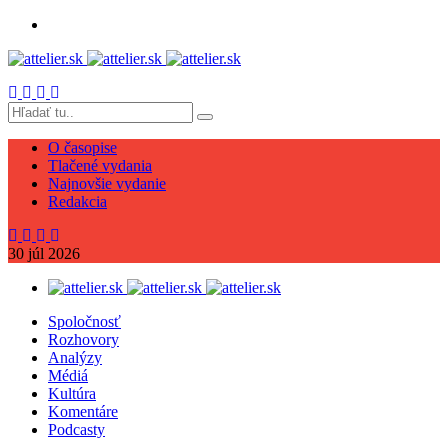
O časopise
Tlačené vydania
Najnovšie vydanie
Redakcia
30
júl
2026
Spoločnosť
Rozhovory
Analýzy
Médiá
Kultúra
Komentáre
Podcasty