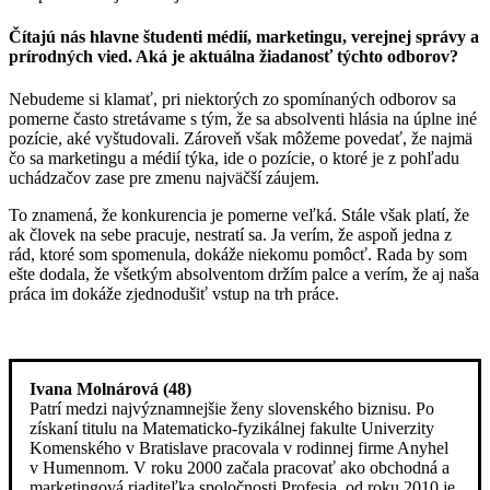
Čítajú nás hlavne študenti médií, marketingu, verejnej správy a
prírodných vied. Aká je aktuálna žiadanosť týchto odborov?
Nebudeme si klamať, pri niektorých zo spomínaných odborov sa
pomerne často stretávame s tým, že sa absolventi hlásia na úplne iné
pozície, aké vyštudovali. Zároveň však môžeme povedať, že najmä
čo sa marketingu a médií týka, ide o pozície, o ktoré je z pohľadu
uchádzačov zase pre zmenu najväčší záujem.
To znamená, že konkurencia je pomerne veľká. Stále však platí, že
ak človek na sebe pracuje, nestratí sa. Ja verím, že aspoň jedna z
rád, ktoré som spomenula, dokáže niekomu pomôcť. Rada by som
ešte dodala, že všetkým absolventom držím palce a verím, že aj naša
práca im dokáže zjednodušiť vstup na trh práce.
Ivana Molnárová (48)
Patrí medzi najvýznamnejšie ženy slovenského biznisu. Po
získaní titulu na Matematicko-fyzikálnej fakulte Univerzity
Komenského v Bratislave pracovala v rodinnej firme Anyhel
v Humennom. V roku 2000 začala pracovať ako obchodná a
marketingová riaditeľka spoločnosti Profesia, od roku 2010 je