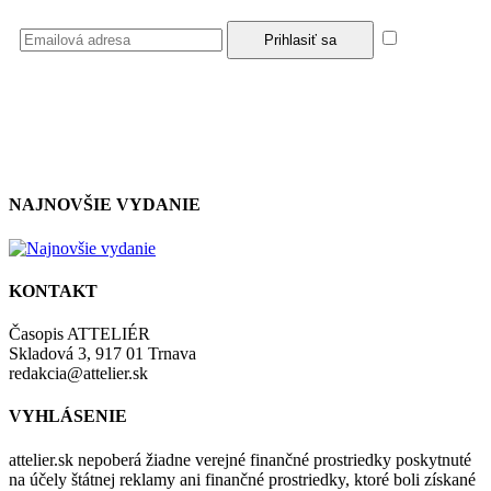
Súhlasím
so zásadami a podmienkami ochrany osobných údajov.
NAJNOVŠIE VYDANIE
KONTAKT
Časopis ATTELIÉR
Skladová 3, 917 01 Trnava
redakcia@attelier.sk
VYHLÁSENIE
attelier.sk nepoberá žiadne verejné finančné prostriedky poskytnuté
na účely štátnej reklamy ani finančné prostriedky, ktoré boli získané