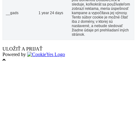
pod doménou DoubleClick a
sleduje, koľkokrát sa používateľom
zobrazí reklama, meria úspešnosť
__gads
1 year 24 days
kampane a vypočítava jej výnosy.
Tento súbor cookie je možné čítať
iba z domény, v ktorej sú
nastavené, a nebude sledovať
žiadne údaje pri prehliadaní iných
stránok.
ULOŽIŤ A PRIJAŤ
Powered by