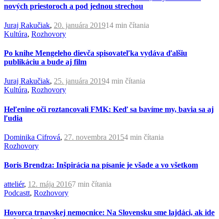
nových priestoroch a pod jednou strechou
Juraj Rakučiak
,
20. januára 2019
14 min
čítania
Kultúra
,
Rozhovory
Po knihe Mengeleho dievča spisovateľka vydáva ďalšiu
publikáciu a bude aj film
Juraj Rakučiak
,
25. januára 2019
4 min
čítania
Kultúra
,
Rozhovory
Heľenine oči roztancovali FMK: Keď sa bavíme my, bavia sa aj
ľudia
Dominika Cifrová
,
27. novembra 2015
4 min
čítania
Rozhovory
Boris Brendza: Inšpirácia na písanie je všade a vo všetkom
atteliér
,
12. mája 2016
7 min
čítania
Podcastt
,
Rozhovory
Hovorca trnavskej nemocnice: Na Slovensku sme lajdáci, ak ide