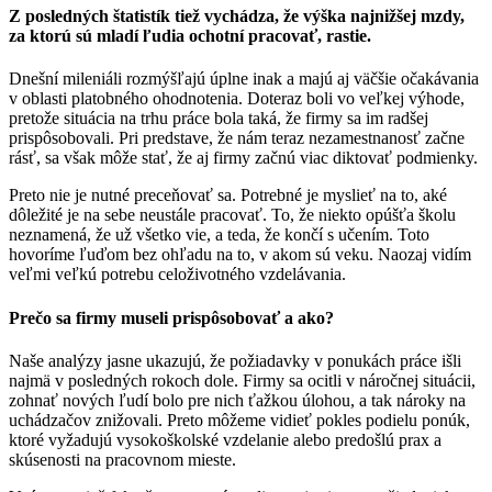
Z posledných štatistík tiež vychádza, že výška najnižšej mzdy,
za ktorú sú mladí ľudia ochotní pracovať, rastie.
Dnešní mileniáli rozmýšľajú úplne inak a majú aj väčšie očakávania
v oblasti platobného ohodnotenia. Doteraz boli vo veľkej výhode,
pretože situácia na trhu práce bola taká, že firmy sa im radšej
prispôsobovali. Pri predstave, že nám teraz nezamestnanosť začne
rásť, sa však môže stať, že aj firmy začnú viac diktovať podmienky.
Preto nie je nutné preceňovať sa. Potrebné je myslieť na to, aké
dôležité je na sebe neustále pracovať. To, že niekto opúšťa školu
neznamená, že už všetko vie, a teda, že končí s učením. Toto
hovoríme ľuďom bez ohľadu na to, v akom sú veku. Naozaj vidím
veľmi veľkú potrebu celoživotného vzdelávania.
Prečo sa firmy museli prispôsobovať a ako?
Naše analýzy jasne ukazujú, že požiadavky v ponukách práce išli
najmä v posledných rokoch dole. Firmy sa ocitli v náročnej situácii,
zohnať nových ľudí bolo pre nich ťažkou úlohou, a tak nároky na
uchádzačov znižovali. Preto môžeme vidieť pokles podielu ponúk,
ktoré vyžadujú vysokoškolské vzdelanie alebo predošlú prax a
skúsenosti na pracovnom mieste.