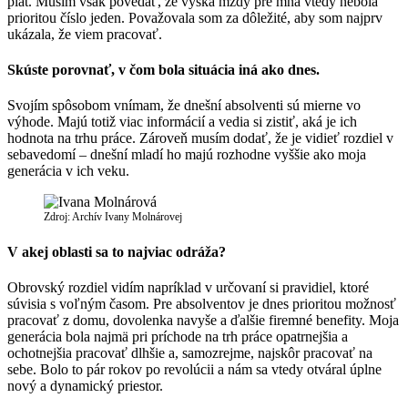
plat. Musím však povedať, že výška mzdy pre mňa vtedy nebola
prioritou číslo jeden. Považovala som za dôležité, aby som najprv
ukázala, že viem pracovať.
Skúste porovnať, v čom bola situácia iná ako dnes.
Svojím spôsobom vnímam, že dnešní absolventi sú mierne vo
výhode. Majú totiž viac informácií a vedia si zistiť, aká je ich
hodnota na trhu práce. Zároveň musím dodať, že je vidieť rozdiel v
sebavedomí – dnešní mladí ho majú rozhodne vyššie ako moja
generácia v ich veku.
Zdroj: Archív Ivany Molnárovej
V akej oblasti sa to najviac odráža?
Obrovský rozdiel vidím napríklad v určovaní si pravidiel, ktoré
súvisia s voľným časom. Pre absolventov je dnes prioritou možnosť
pracovať z domu, dovolenka navyše a ďalšie firemné benefity. Moja
generácia bola najmä pri príchode na trh práce opatrnejšia a
ochotnejšia pracovať dlhšie a, samozrejme, najskôr pracovať na
sebe. Bolo to pár rokov po revolúcii a nám sa vtedy otváral úplne
nový a dynamický priestor.