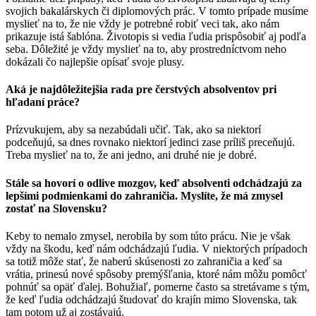
svojich bakalárskych či diplomových prác. V tomto prípade musíme
myslieť na to, že nie vždy je potrebné robiť veci tak, ako nám
prikazuje istá šablóna. Životopis si vedia ľudia prispôsobiť aj podľa
seba. Dôležité je vždy myslieť na to, aby prostredníctvom neho
dokázali čo najlepšie opísať svoje plusy.
Aká je najdôležitejšia rada pre čerstvých absolventov pri
hľadaní práce?
Prízvukujem, aby sa nezabúdali učiť. Tak, ako sa niektorí
podceňujú, sa dnes rovnako niektorí jedinci zase príliš preceňujú.
Treba myslieť na to, že ani jedno, ani druhé nie je dobré.
Stále sa hovorí o odlive mozgov, keď absolventi odchádzajú za
lepšími podmienkami do zahraničia. Myslíte, že má zmysel
zostať na Slovensku?
Keby to nemalo zmysel, nerobila by som túto prácu. Nie je však
vždy na škodu, keď nám odchádzajú ľudia. V niektorých prípadoch
sa totiž môže stať, že naberú skúsenosti zo zahraničia a keď sa
vrátia, prinesú nové spôsoby premýšľania, ktoré nám môžu pomôcť
pohnúť sa opäť ďalej. Bohužiaľ, pomerne často sa stretávame s tým,
že keď ľudia odchádzajú študovať do krajín mimo Slovenska, tak
tam potom už aj zostávajú.