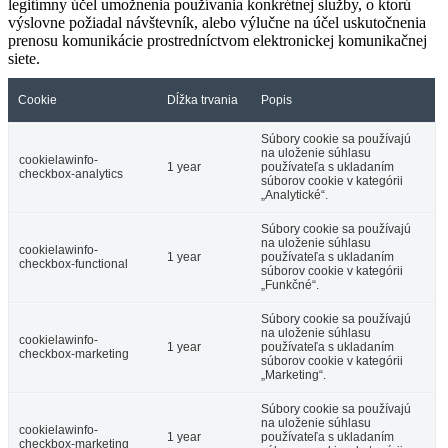
legitímny účel umožnenia používania konkrétnej služby, o ktorú
výslovne požiadal návštevník, alebo výlučne na účel uskutočnenia
prenosu komunikácie prostredníctvom elektronickej komunikačnej
siete.
Cookie
Dĺžka trvania
Popis
Súbory cookie sa používajú
na uloženie súhlasu
cookielawinfo-
1 year
používateľa s ukladaním
checkbox-analytics
súborov cookie v kategórii
„Analytické“.
Súbory cookie sa používajú
na uloženie súhlasu
cookielawinfo-
1 year
používateľa s ukladaním
checkbox-functional
súborov cookie v kategórii
„Funkčné“.
Súbory cookie sa používajú
na uloženie súhlasu
cookielawinfo-
1 year
používateľa s ukladaním
checkbox-marketing
súborov cookie v kategórii
„Marketing“.
Súbory cookie sa používajú
na uloženie súhlasu
cookielawinfo-
1 year
používateľa s ukladaním
checkbox-marketing