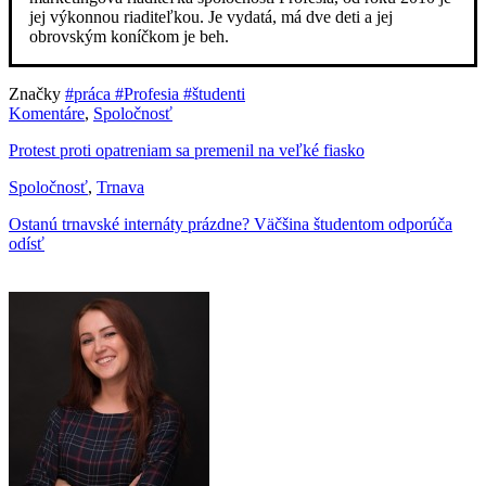
jej výkonnou riaditeľkou. Je vydatá, má dve deti a jej
obrovským koníčkom je beh.
Značky
#práca
#Profesia
#študenti
Komentáre
,
Spoločnosť
Protest proti opatreniam sa premenil na veľké fiasko
Spoločnosť
,
Trnava
Ostanú trnavské internáty prázdne? Väčšina študentom odporúča
odísť