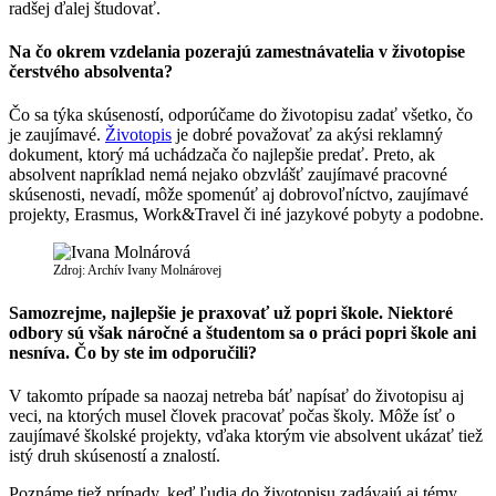
radšej ďalej študovať.
Na čo okrem vzdelania pozerajú zamestnávatelia v životopise
čerstvého absolventa?
Čo sa týka skúseností, odporúčame do životopisu zadať všetko, čo
je zaujímavé.
Životopis
je dobré považovať za akýsi reklamný
dokument, ktorý má uchádzača čo najlepšie predať. Preto, ak
absolvent napríklad nemá nejako obzvlášť zaujímavé pracovné
skúsenosti, nevadí, môže spomenúť aj dobrovoľníctvo, zaujímavé
projekty, Erasmus, Work&Travel či iné jazykové pobyty a podobne.
Zdroj: Archív Ivany Molnárovej
Samozrejme, najlepšie je praxovať už popri škole. Niektoré
odbory sú však náročné a študentom sa o práci popri škole ani
nesníva. Čo by ste im odporučili?
V takomto prípade sa naozaj netreba báť napísať do životopisu aj
veci, na ktorých musel človek pracovať počas školy. Môže ísť o
zaujímavé školské projekty, vďaka ktorým vie absolvent ukázať tiež
istý druh skúseností a znalostí.
Poznáme tiež prípady, keď ľudia do životopisu zadávajú aj témy