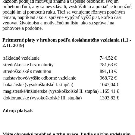
každom podujatí motivujú známe a úspešné osobnosti svojím
príbehom ľudí, aby sa nevzdávali, vyskúšali to a pokiaľ je to možné,
podajú im aj pomocnú ruku. Tiež sa venujeme rôznym poučným
témam, napríklad ako si správne vypýtať vyšší plat, koľko času
venovať životopisu a motivačnému listu, ako sa správať na
pohovore a podobne.
Priemerné platy v hrubom podľa dosiahnutého vzdelania (1.1.-
2.11. 2019)
základné vzdelanie
744,52 €
stredoškolské bez maturity
781,63 €
stredoškolské s maturitou
891,13 €
nadstavbové/vyššie odborné vzdelanie
968,72 €
bakalárske (vysokoškolské I. stupňa)
1047,04 €
magisterské/inžinierske (vysokoškolské II. stupňa)
1165,41 €
doktorandské (vysokoškolské III. stupňa)
1303,82 €
Zdroj: platy.sk
Máte obrovský prehľad o trhu práce. Ľudia s akým vzdelaním