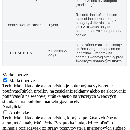
súborov cookie v kategórii
„marketing“.
Records the default button
state of the corresponding
category & the status of
CookieLawInfoConsent
1 year
CCPA. It works only in
coordination with the primary
cookie.
Tento súbor cookie nastavuje
služba Google recaptcha na
5 months 27
_GRECAPTCHA
identifikáciu robotov na
days
ochranu webovej stránky pred
škodlivými spamovými útokmi.
Marketingové
Marketingové
Technické ukladanie alebo prístup je potrebný na vytvorenie
používateľských profilov na zasielanie reklamy alebo na sledovanie
používateľa na webovej stránke alebo na viacerých webových
stránkach na podobné marketingové účely.
Analytické
Analytické
Technické ukladanie alebo prístup, ktorý sa používa výlučne na
anonymné analytické účely. Bez predvolania, dobrovoľného
splnenia požiadaviek zo strany poskytovateľa internetových služieb