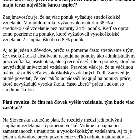
majú teraz najväčšiu šancu uspieť?
Zaujímavosťou je, že najviac ponúk vyžaduje stredoškolské
vzdelanie. V minulom roku vyžadovalo maturitu 38 % a
stredoškolské vzdelanie bez maturity 24 % ponúk. Keď sa oproti
tomu pozrieme na ponuky, ktoré vyžadovali vysokoškolské
vzdelanie 2. stupňa, išlo iba o 8 % ponúk.
Aj to je jeden z dôvodov, prečo sa pomerne často stretávame s tým,
že vysokoškolskí absolventi reagujú na ponuky ako administratívny
pracovník/čka, asistent/ka, ale aj recepčná/ý. Ide o ponuky, ktoré ani
nevyžadujú univerzitné vzdelanie. Pravdou však je, že tu väčšinou
máme až príliš veľa vysokoškolsky vzdelaných ľudí. Zároveň je
nutné povedať, že keď takíto uchádzači reagujú na ponuky práce,
ktoré nevyžadujú vysokú školu, často „berú“ prácu ľuďom so
strednou školou.
Platí rovnica, že čím má človek vyššie vzdelanie, tým bude viac
zarábať?
Na Slovensku skutočne platí, že rozdiely medzi jednotlivými
stupňami vzdelania sú pomerne veľké. Vidíme to najmä pri
zamestnancoch s maturitou a vysokoškolským vzdelaním. Aj to je
jeden z dôvodov, prečo pozorujeme veľkú ochotu maturantov ísť