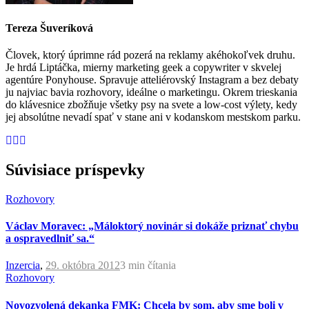
Tereza Šuveríková
Človek, ktorý úprimne rád pozerá na reklamy akéhokoľvek druhu.
Je hrdá Liptáčka, mierny marketing geek a copywriter v skvelej
agentúre Ponyhouse. Spravuje atteliérovský Instagram a bez debaty
ju najviac bavia rozhovory, ideálne o marketingu. Okrem trieskania
do klávesnice zbožňuje všetky psy na svete a low-cost výlety, kedy
jej absolútne nevadí spať v stane ani v kodanskom mestskom parku.
Súvisiace príspevky
Rozhovory
Václav Moravec: „Máloktorý novinár si dokáže priznať chybu
a ospravedlniť sa.“
Inzercia
,
29. októbra 2012
3 min
čítania
Rozhovory
Novozvolená dekanka FMK: Chcela by som, aby sme boli v