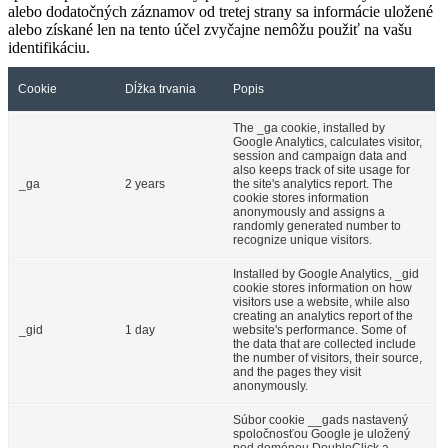
alebo dodatočných záznamov od tretej strany sa informácie uložené
alebo získané len na tento účel zvyčajne nemôžu použiť na vašu
identifikáciu.
Cookie
Dĺžka trvania
Popis
The _ga cookie, installed by
Google Analytics, calculates visitor,
session and campaign data and
also keeps track of site usage for
_ga
2 years
the site's analytics report. The
cookie stores information
anonymously and assigns a
randomly generated number to
recognize unique visitors.
Installed by Google Analytics, _gid
cookie stores information on how
visitors use a website, while also
creating an analytics report of the
_gid
1 day
website's performance. Some of
the data that are collected include
the number of visitors, their source,
and the pages they visit
anonymously.
Súbor cookie __gads nastavený
spoločnosťou Google je uložený