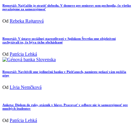
Reportáž: Najťažšie je stratiť slobodu. V domove pre seniorov som pochopila, čo všetko
považujeme za samozrejmosť
Od
Rebeka Rajtarová
Reportáž: V ústave sociálnej starostlivosti v Spišskom Štvrtku sme objektívmi
zachytávali to, čo býva ticho obchádzané
Od
Patrícia Lehká
Reportáž: Navštívili sme jedinečnú banku v Piešťanoch, namiesto peňazí vám požičia
gény
Od
Lívia Nemčková
Anketa: Diplom do ruky, otáznik v hlave. Pracovať v odbore nie je samozrejmosť pre
mnohých študentov
Od
Patrícia Lehká