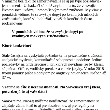
Vnímame tiež fakt, že zamestnávatelia sa aj pri type požiadaviek
jemne menia. Uchádzači sú totiž zvyknutí na to, že vo svojich
životopisoch uvádzajú predovšetkým tvrdé zručnosti. My však v
ponukách vidíme, že sa zvyšuje dopyt po kvalitných mäkkých
zručnostiach, ktoré sú, bohužiaľ, v našich končinách často
podceňované.
V ponukách vidíme, že sa zvyšuje dopyt po
kvalitných mäkkých zručnostiach.
Ktoré konkrétne?
Stále častejšie sa vyskytujú požiadavky na prezentačné zručnosti,
analytické myslenie, komunikačné schopnosti a podobne. Jediné
požiadavky na tvrdé zručnosti, pri ktorých nevidíme, že by klesali,
sú práca s Office, vodičský preukaz a cudzie jazyky. V roku 2018
tvorili ponuky práce s dopytom po anglicky hovoriacich ľuďoch až
37 %.
Vráťme sa ešte k nezamestnanosti. Na Slovensku vraj klesá,
potvrdzujú to aj vaše dáta?
Samozrejme. Naozaj môžeme konštatovať, že zamestnanosť sa
zlepšuje všade. Platí to aj pre absolventov, aj pre regióny na
východnom Slovensku. Bohužiaľ, nič netrvá večne, a preto sa